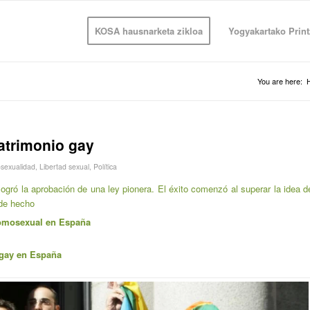
KOSA hausnarketa zikloa
Yogyakartako Print
You are here:
atrimonio gay
sexualidad
,
Libertad sexual
,
Política
 logró la aprobación de una ley pionera. El éxito comenzó al superar la idea d
 de hecho
omosexual en España
’ gay en España