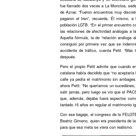
fue llamado dos veces a La Moncloa, sede 
de Aznar. “Fueron encuentros muy discreto
pagaron el tren”, recuerda. Él mismo, a 
población LGTB. “En el primer encuentro c
las relaciones de afectividad análogas a l
Aquella fórmula, la de “relación análoga
consiguió por primera vez que se indemn
accidente de tráfico, cuenta Petit. “Más
después.
Pero el propio Petit admite que cuando en 
catalana había decidido que “no aceptaría
calle ya pedía el matrimonio sin ambages, 
ahora Petit. “No queríamos un sucedáneo, 
salir jamás, pero luego se vio que el PACS
que, además, dejaba fuera aspectos como l
tardado 15 años en regular el matrimonio igu
Con ese bagaje, el congreso de la FELGTB 
Beatriz Gimeno, quien era presidenta de la
para que esa meta se viera con realismo.