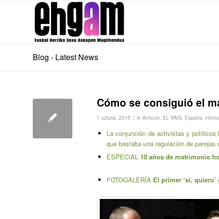
Blog - Latest News
Cómo se consiguió el m
/
1 uztaila, 2015
in
Artículo
,
EL PAIS
,
España
,
Homo
La conjunción de activistas y políticos
que bastaba una regulación de parejas
ESPECIAL
10 años de matrimonio h
FOTOGALERÍA
El primer ‘sí, quiero