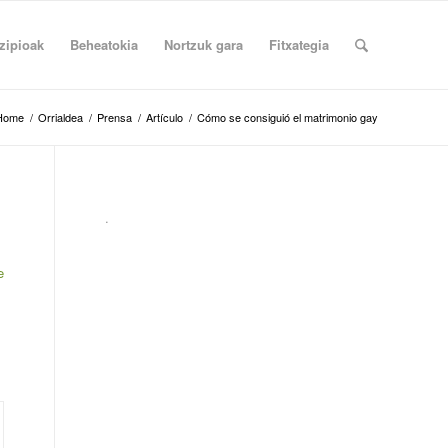
zipioak
Beheatokia
Nortzuk gara
Fitxategia
Home
/
Orrialdea
/
Prensa
/
Artículo
/
Cómo se consiguió el matrimonio gay
.
e