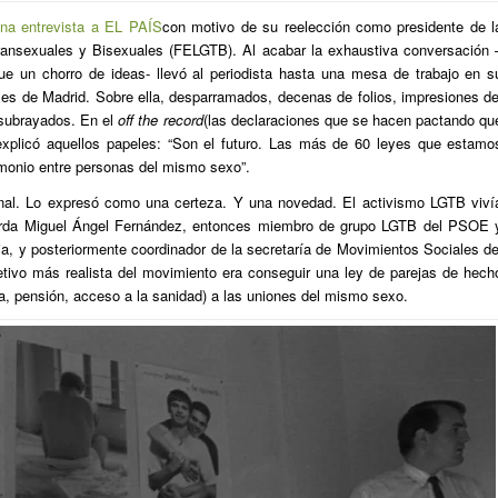
na entrevista a EL PAÍS
con motivo de su reelección como presidente de l
ransexuales y Bisexuales (FELGTB). Al acabar la exhaustiva conversación 
ue un chorro de ideas- llevó al periodista hasta una mesa de trabajo en s
s de Madrid. Sobre ella, desparramados, decenas de folios, impresiones de
subrayados. En el
off the record
(las declaraciones que se hacen pactando qu
, explicó aquellos papeles: “Son el futuro. Las más de 60 leyes que estamo
monio entre personas del mismo sexo”.
onal. Lo expresó como una certeza. Y una novedad. El activismo LGTB viví
uerda Miguel Ángel Fernández, entonces miembro de grupo LGTB del PSOE 
a, y posteriormente coordinador de la secretaría de Movimientos Sociales de
etivo más realista del movimiento era conseguir una ley de parejas de hech
a, pensión, acceso a la sanidad) a las uniones del mismo sexo.