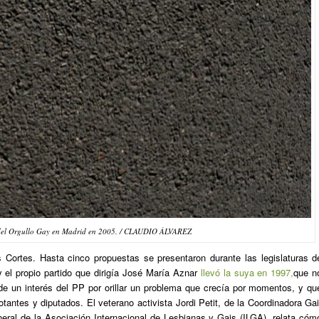
del Orgullo Gay en Madrid en 2005. / CLAUDIO ÁLVAREZ
s Cortes. Hasta cinco propuestas se presentaron durante las legislaturas d
y el propio partido que dirigía José María Aznar
llevó la suya en 1997,
que n
 de un interés del PP por orillar un problema que crecía por momentos, y qu
tantes y diputados. El veterano activista Jordi Petit, de la Coordinadora Gai
eral de la Asociación Internacional de Lesbianas y Gais (ILGA), relata cóm