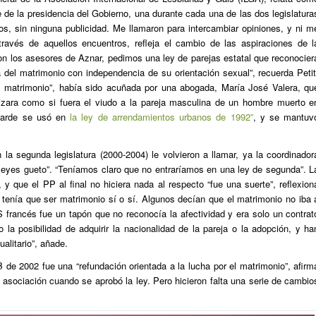
de la presidencia del Gobierno, una durante cada una de las dos legislatura
s, sin ninguna publicidad. Me llamaron para intercambiar opiniones, y ni m
través de aquellos encuentros, refleja el cambio de las aspiraciones de l
on los asesores de Aznar, pedimos una ley de parejas estatal que reconocier
a del matrimonio con independencia de su orientación sexual”, recuerda Petit
 al matrimonio”, había sido acuñada por una abogada, María José Valera, qu
izara como si fuera el viudo a la pareja masculina de un hombre muerto e
 tarde se usó en
la ley de arrendamientos urbanos de 1992”
, y se mantuv
la segunda legislatura (2000-2004) le volvieron a llamar, ya la coordinador
 leyes gueto”. “Teníamos claro que no entraríamos en una ley de segunda”. L
y que el PP al final no hiciera nada al respecto “fue una suerte”, reflexion
tenía que ser matrimonio sí o sí. Algunos decían que el matrimonio no iba 
 francés fue un tapón que no reconocía la afectividad y era solo un contrat
a posibilidad de adquirir la nacionalidad de la pareja o la adopción, y ha
alitario”, añade.
de 2002 fue una “refundación orientada a la lucha por el matrimonio”, afirm
 asociación cuando se aprobó la ley. Pero hicieron falta una serie de cambio