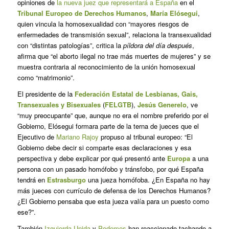
opiniones de
la nueva juez que representará a España
en el
Tribunal Europeo de Derechos Humanos
,
María Elósegui
,
quien vincula la homosexualidad con “mayores riesgos de
enfermedades de transmisión sexual”, relaciona la transexualidad
con “distintas patologías”, critica la
píldora del día después
,
afirma que “el aborto ilegal no trae más muertes de mujeres” y se
muestra contraria al reconocimiento de la unión homosexual
como “matrimonio”.
El presidente de la
Federación Estatal de Lesbianas, Gais,
Transexuales y Bisexuales
(
FELGTB
),
Jesús Generelo
, ve
“muy preocupante” que, aunque no era el nombre preferido por el
Gobierno, Elósegui formara parte de la terna de jueces que el
Ejecutivo de
Mariano Rajoy
propuso al tribunal europeo: “El
Gobierno debe decir si comparte esas declaraciones y esa
perspectiva y debe explicar por qué presentó ante
Europa
a una
persona con un pasado homófobo y tránsfobo, por qué España
tendrá en
Estrasburgo
una jueza homófoba. ¿En España no hay
más jueces con currículo de defensa de los Derechos Humanos?
¿El Gobierno pensaba que esta jueza valía para un puesto como
ese?”.
También
Izquierda Unida
y
Podemos
han reaccionado tachando a