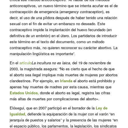
anticonceptivos, un nuevo término que se intenta acuñar es el de
contracepción de emergencia (
emergency contraception
), es
decir, el uso de una píldora después de haber tenido una relación
sexual con el fin de evitar un embarazo no deseado. Este
contraceptivo impide la implantación del huevo fecundado (en
definitiva de un embrión) en el útero. Los partidarios de introducir
este término en el texto del documento, como un método
contraceptivo más, no quieren reconocer su carácter abortivo. La
manipulación lingüística es importante”.
En el
artículo
La incultura no es laica
, del 19 de noviembre de
2003, la magistrada asegura: “No es cierto que el hecho de que
el aborto sea ilegal implique más muertes de mujeres por abortos
clandestinos. Por ejemplo, en
Irlanda
el aborto está prohibido y
apenas hay muertes de madres por esta causa, mientras que
Estados Unidos,
donde el aborto es legal, registra las cifras
más altas de muertes por complicaciones del aborto».
Elósegui, que en 2007 participó en el borrador de la
Ley de
Igualdad
, defiende la equiparación de la mujer con el varón “en
jerarquía de puestos y salarios” y la presencia de las mujeres “en
el espacio público, los parlamentos, la legislación, los sindicatos