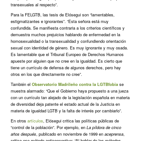
transexuales al respecto”.
Para la FELGTB, las tesis de Elósegui son “lamentables,
estigmatizantes e ignorantes”. “Esta señora está muy
confundida. Se manifiesta contraria a los criterios científicos y
demuestra muchos prejuicios hablando de enfermedad en la
homosexualidad o la transexualidad y confundiendo orientación
sexual con identidad de género. Es muy ignorante y muy osada.
Es lamentable que el Tribunal Europeo de Derechos Humanos
apueste por alguien que no cree en la igualdad. Es cierto que
tiene un currículo de defensa de algunos derechos, pero hay
otros en los que directamente no cree”.
También el
Observatorio Madrileño contra la LGTBfobia
se
muestra alarmado: “Que el Gobierno haya propuesto a una jueza
con un currículo tan alejado de la legislación española en materia
de diversidad deja patente el estado actual de la Justicia en
materia de igualdad LGTB y la falta de interés por cambiarlo”.
En otros
artículos
, Elósegui critica las políticas públicas de
“control de la población”. Por ejemplo, en
La píldora de cinco
años después
, publicado en noviembre de 1999 en
aceprensa
,
critica ese método anticonceptivo: “Al hablar de los métodos