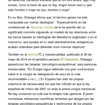
simple, como la tesis de que no hay ningún tercer sexo y que
todo hombre o mujer es eso, hombre o mujer”.
En su libro, Elósegui afirma que “el término género ha sido
manipulado por ciertas ideologías”. “Especialmente en las
conferencias de
Naciones Unidas
se le ha querido dar un
significado concreto siguiendo un modelo de las relaciones entre
los sexos basado en ideologías del liberalismo anglosajón o en el
marxismo, que aunque en sí sean planteamientos antagónicos,
acaban uniéndose para defender unos mismos objetivos”.
También en el
artículo
TC y transexualidad
, publicado el 26 de
mayo de 2014 en el periódico peruano
El Comercio
, Elósegui
apuesta por las terapias “psicológico-psiquiátricas” para personas
transexuales: “En Europa sigue habiendo una gran controversia
sobre si la cirugía de reasignación de sexo es lo más
recomendable o no (…) En España han sido los propios
colectivos de transexuales los que han influido en que la ley
española de marzo del 2007 no exija la previa cirugía transexual.
No hay consenso en cuál sea la terapia más oportuna. Existen
numerosas referencias científicas recientes que abogan por las
terapias psicológico-psiquiátricas y testimonios de los propios