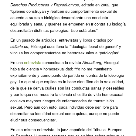
Derechos Productivos y Reproductivos
, editado en 2002, que
“quienes construyan y realicen su comportamiento sexual de
acuerdo a su sexo biológico desarrollarán una conducta
equilibrada y sana, y quienes se empeñen en ir contra su biología
desarrollarán distintas patologías. Eso está claro”.
En un pasado de artículos, entrevistas y libros citados por
eldiario.es
, Elósegui cuestiona la “ideología liberal de género” y
vincula los comportamientos no heterosexuales a “patologías”.
En una
entrevista
concedida a la revista
Almudi.org
, Elosegui
habla de ciencia y homosexualidad: “Yo no me manifiesto
explícitamente y como punto de partida en contra de la ideología
gay. Lo que sí que explico es la base científica de la sexualidad,
de la que se deriva cuáles son las conductas sanas y deseables
y por lo que nos muestra la ciencia el estilo de vida homosexual
conlleva mayores riesgos de enfermedades de transmisión
sexual. Pero aún con esto, cada individuo debe ser libre para
desarrollar su identidad sexual como quiera, aunque no puede
eludir sus consecuencias”.
En esa misma entrevista, la juez española del Tribunal Europeo
de Derechos Humanos sostiene que en su libro aclara “algo muy