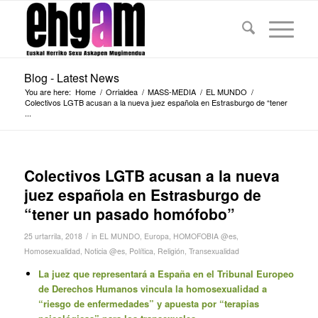
Blog - Latest News
You are here:
Home
/
Orrialdea
/
MASS-MEDIA
/
EL MUNDO
/
Colectivos LGTB acusan a la nueva juez española en Estrasburgo de “tener
...
Colectivos LGTB acusan a la nueva
juez española en Estrasburgo de
“tener un pasado homófobo”
/
25 urtarrila, 2018
in
EL MUNDO
,
Europa
,
HOMOFOBIA @es
,
Homosexualidad
,
Noticia @es
,
Política
,
Religión
,
Transexualidad
La juez que representará a España en el Tribunal Europeo
de Derechos Humanos vincula la homosexualidad a
“riesgo de enfermedades” y apuesta por “terapias