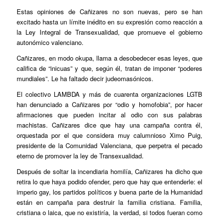
Estas opiniones de Cañizares no son nuevas, pero se han
excitado hasta un límite inédito en su expresión como reacción a
la Ley Integral de Transexualidad, que promueve el gobierno
autonómico valenciano.
Cañizares, en modo okupa, llama a desobedecer esas leyes, que
califica de “inicuas” y que, según él, tratan de imponer “poderes
mundiales”. Le ha faltado decir judeomasónicos.
El colectivo LAMBDA y más de cuarenta organizaciones LGTB
han denunciado a Cañizares por “odio y homofobia”, por hacer
afirmaciones que pueden incitar al odio con sus palabras
machistas. Cañizares dice que hay una campaña contra él,
orquestada por el que considera muy calumnioso Ximo Puig,
presidente de la Comunidad Valenciana, que perpetra el pecado
eterno de promover la ley de Transexualidad.
Después de soltar la incendiaria homilía, Cañizares ha dicho que
retira lo que haya podido ofender, pero que hay que entenderle: el
imperio gay, los partidos políticos y buena parte de la Humanidad
están en campaña para destruir la familia cristiana. Familia,
cristiana o laica, que no existiría, la verdad, si todos fueran como