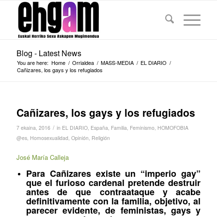
Blog - Latest News
You are here:
Home
/
Orrialdea
/
MASS-MEDIA
/
EL DIARIO
/
Cañizares, los gays y los refugiados
Cañizares, los gays y los refugiados
/
7 ekaina, 2016
in
EL DIARIO
,
España
,
Familia
,
Feminismo
,
HOMOFOBIA
@es
,
Homosexualidad
,
Opinión
,
Religión
José María Calleja
Para Cañizares existe un “imperio gay”
que el furioso cardenal pretende destruir
antes de que contraataque y acabe
definitivamente con la familia, objetivo, al
parecer evidente, de feministas, gays y