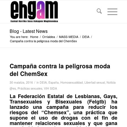
Blog - Latest News
You are here:
Home
/
Orrialdea
/
MASS-MEDIA
/
DEIA
/
Campaña contra la peligrosa moda del ChemSex
Campaña contra la peligrosa moda
del ChemSex
/
30 maiatza, 2016
in
DEIA
,
España
,
Homosexualidad
,
Libertad sexual
,
Noticia
@es
,
Prácticas sexuales
,
VIH SIDA
La Federación Estatal de Lesbianas, Gays,
Transexuales y Bisexuales (Felgtb) ha
lanzado una campaña para reducir los
riesgos del “Chemsex”, una práctica que
supone el uso de drogas con el fin de
mantener relaciones sexuales y que gana