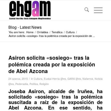
Blog - Latest News
You are here:
Home
/
Orrialdea
/
Temática
/
Cultura
/
Asiron solicita «sosiego» tras la polémica creada por la exposición de ...
Asiron solicita «sosiego» tras la
polémica creada por la exposición
de Abel Azcona
/
24 azaroa, 2015
in
Cultura
,
Euskal Herria @es
,
GARA @es
,
Nafarroa
,
Noticia
@es
,
Pederastia
,
Política
,
Religión
Joseba Asiron, alcalde de Iruñea, ha
solicitado «sosiego» tras la polémica
suscitada a raíz de la exposición de
Abel Azcona. En ese sentido, ha