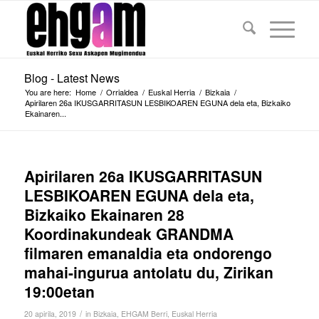
Blog - Latest News
You are here:
Home
/
Orrialdea
/
Euskal Herria
/
Bizkaia
/
Apirilaren 26a IKUSGARRITASUN LESBIKOAREN EGUNA dela eta, Bizkaiko
Ekainaren...
Apirilaren 26a IKUSGARRITASUN
LESBIKOAREN EGUNA dela eta,
Bizkaiko Ekainaren 28
Koordinakundeak GRANDMA
filmaren emanaldia eta ondorengo
mahai-ingurua antolatu du, Zirikan
19:00etan
/
20 apirila, 2019
in
Bizkaia
,
EHGAM Berri
,
Euskal Herria