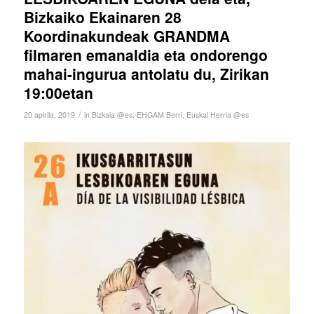
Bizkaiko Ekainaren 28
Koordinakundeak GRANDMA
filmaren emanaldia eta ondorengo
mahai-ingurua antolatu du, Zirikan
19:00etan
/
20 apirila, 2019
in
Bizkaia @es
,
EHGAM Berri
,
Euskal Herria @es