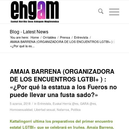
Blog - Latest News
You are here:
Home
/
Orrialdea
/
Prensa
/
Entrevista
/
AMAIA BARRENA (ORGANIZADORA DE LOS ENCUENTROS LGTBI+ ) :
«¿Por qué la es...
AMAIA BARRENA (ORGANIZADORA
DE LOS ENCUENTROS LGTBI+ ) :
«¿Por qué la estatua a los Fueros no
puede llevar una fusta sado?»
/
5 azaroa, 2018
in
Entrevista
,
Euskal Herria @es
,
GARA @es
,
Homosexualidad
,
Libertad sexual
,
Nafarroa
,
Política
Kattalingorri ultima los preparativos del primer encuentro
estatal LGTBI+ que se celebrará en Iruñea. Amaia Barrena,