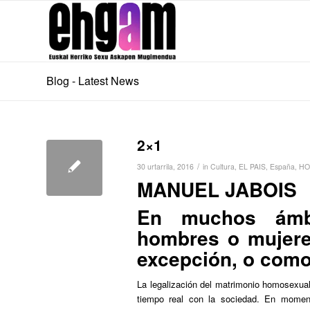
Blog - Latest News
2×1
/
30 urtarrila, 2016
in
Cultura
,
EL PAIS
,
España
,
HO
MANUEL JABOIS
En muchos ámbi
hombres o mujere
excepción, o como
La legalización del matrimonio homosexua
tiempo real con la sociedad. En momen