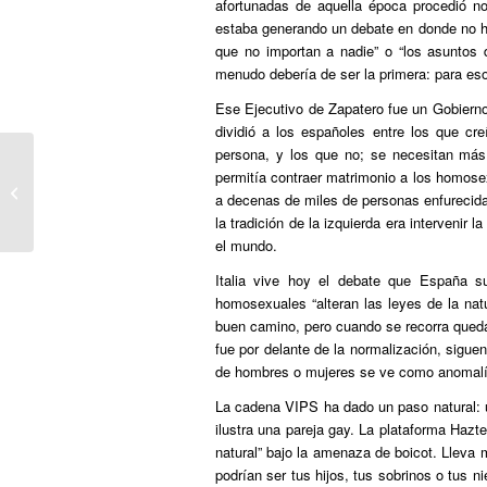
afortunadas de aquella época procedió no
estaba generando un debate en donde no ha
que no importan a nadie” o “los asuntos 
menudo debería de ser la primera: para eso 
Ese Ejecutivo de Zapatero fue un Gobierno 
dividió a los españoles entre los que c
persona, y los que no; se necesitan más 
Cavaco Silva termina su mandato
permitía contraer matrimonio a los homos
vetando la adopción a las parejas
a decenas de miles de personas enfurecidas
gays
la tradición de la izquierda era intervenir 
el mundo.
Italia vive hoy el debate que España s
homosexuales “alteran las leyes de la na
buen camino, pero cuando se recorra quedar
fue por delante de la normalización, sig
de hombres o mujeres se ve como anomalí
La cadena VIPS ha dado un paso natural: un
ilustra una pareja gay. La plataforma Hazte
natural” bajo la amenaza de boicot. Lleva 
podrían ser tus hijos, tus sobrinos o tus n