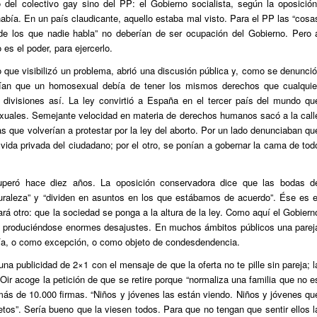
 del colectivo gay sino del PP: el Gobierno socialista, según la oposición
bía. En un país claudicante, aquello estaba mal visto. Para el PP las “cosa
de los que nadie habla” no deberían de ser ocupación del Gobierno. Pero 
es el poder, para ejercerlo.
que visibilizó un problema, abrió una discusión pública y, como se denunció
reían que un homosexual debía de tener los mismos derechos que cualquie
divisiones así. La ley convirtió a España en el tercer país del mundo qu
exuales. Semejante velocidad en materia de derechos humanos sacó a la call
 que volverían a protestar por la ley del aborto. Por un lado denunciaban qu
la vida privada del ciudadano; por el otro, se ponían a gobernar la cama de tod
uperó hace diez años. La oposición conservadora dice que las bodas d
turaleza” y “dividen en asuntos en los que estábamos de acuerdo”. Ése es e
á otro: que la sociedad se ponga a la altura de la ley. Como aquí el Gobiern
uen produciéndose enormes desajustes. En muchos ámbitos públicos una parej
a, o como excepción, o como objeto de condesdendencia.
a publicidad de 2×1 con el mensaje de que la oferta no te pille sin pareja; l
Oir acoge la petición de que se retire porque “normaliza una familia que no e
más de 10.000 firmas. “Niños y jóvenes las están viendo. Niños y jóvenes qu
ietos”. Sería bueno que la viesen todos. Para que no tengan que sentir ellos l