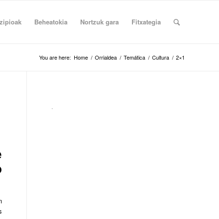
zipioak
Beheatokia
Nortzuk gara
Fitxategia
You are here:
Home
/
Orrialdea
/
Temática
/
Cultura
/
2×1
.
e
o
n
s