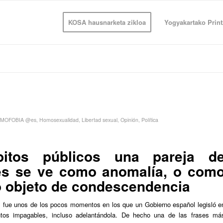
KOSA hausnarketa zikloa
Yogyakartako Print
MOFOBIA @es
,
Homosexualidad
,
Libertad sexual
,
Opinión
,
Política
tos públicos una pareja d
s se ve como anomalía, o com
 objeto de condescendencia
l fue unos de los pocos momentos en los que un Gobierno español legisló e
tos impagables, incluso adelantándola. De hecho una de las frases má