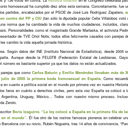
es y 136 votos en contra. La
histórica votación
en el Congreso celebrada par
trimonio homosexual ha cumplido diez años esta semana. Concretamente, fue u
 los partidos, encabezados por el PSOE de José Luis Rodríguez Zapatero,
s
 en contra del PP y CIU
(tan sólo la diputada popular Celia Villalobos votó 
 una norma que ha cambiado la vida de muchos ciudadanos, incluidos, claro
país. Personalidades como el magistrado Grande Marlaska, el activista Pedr
resentador de TVE Oriol Nolis, todos ellos felizmente casados con parejas d
s cambio la vida aquella jornada histórica.
ea. Según datos del INE (Instituto Nacional de Estadística), desde 2005 s
paña. Aunque desde la FELGTB (Federación Estatal de Lesbianas, Gays
l número es bastante superior ya que los datos no están actualizados.
a parejas que como
Carlos Baturín y Emilio Menéndez llevaban más de 3
e julio de 2005 la primera boda homosexual en España.
Como recuerd
a en cuanto a política social en el mundo por primera vez en nuestra Historia
los faros en cuánto a derechos civiles, pero esta vez España se colocó a l
, Argentina, Uruguay, México… Todos con nuestro mismo proceso. Inclus
da Zerolo.
escritor
Boris Izaguirre. “La ley colocó a España en la primera fila de la
a en el mundo”
. Él fue otro de los rostros famosos pioneros en celebrar un
 Barcelona con su novio, Rubén Nogueira, tras 14 años de convivencia. “Par