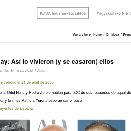
KOSA hausnarketa zikloa
Yogyakartako Print
You are here:
Home
/
Orrialdea
/
Pren
y: Así lo vivieron (y se casaron) ellos
amilia
,
Homosexualidad
,
Política
celebró el 21 de abril de 2005
a, Oriol Nolis y Pedro Zerolo hablan para LOC de sus recuerdos de aquel dí
 y la miss Patricia Yurena esperan dar el paso
luyentes de España