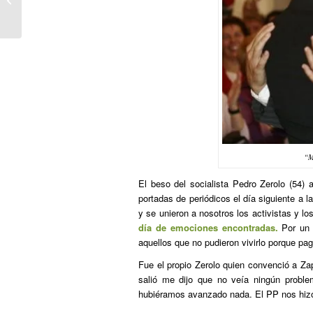
gorroto-erasoak salatu
dituzte...
“M
El beso del socialista Pedro Zerolo (54) a
portadas de periódicos el día siguiente a 
y se unieron a nosotros los activistas y l
día de emociones encontradas.
Por un 
aquellos que no pudieron vivirlo porque pa
Fue el propio Zerolo quien convenció a Za
salió me dijo que no veía ningún problem
hubiéramos avanzado nada. El PP nos hizo p