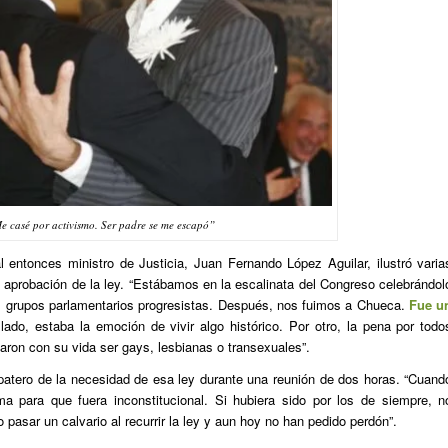
e casé por activismo. Ser padre se me escapó”
l entonces ministro de Justicia, Juan Fernando López Aguilar, ilustró varia
la aprobación de la ley. “Estábamos en la escalinata del Congreso celebrándol
os grupos parlamentarios progresistas. Después, nos fuimos a Chueca.
Fue u
lado, estaba la emoción de vivir algo histórico. Por otro, la pena por todo
garon con su vida ser gays, lesbianas o transexuales”.
patero de la necesidad de esa ley durante una reunión de dos horas. “Cuand
a para que fuera inconstitucional. Si hubiera sido por los de siempre, n
asar un calvario al recurrir la ley y aun hoy no han pedido perdón”.