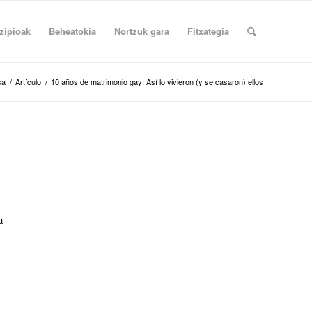
zipioak
Beheatokia
Nortzuk gara
Fitxategia
sa
/
Artículo
/
10 años de matrimonio gay: Así lo vivieron (y se casaron) ellos
.
a