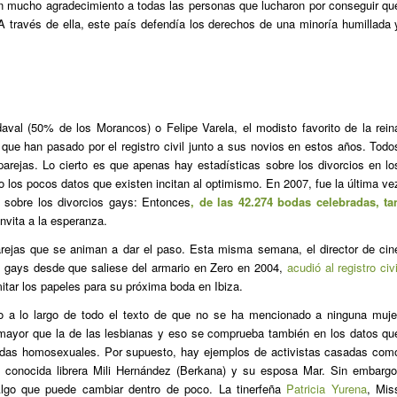
on mucho agradecimiento a todas las personas que lucharon por conseguir qu
A través de ella, este país defendía los derechos de una minoría humillada 
val (50% de los Morancos) o Felipe Varela, el modisto favorito de la rein
s que han pasado por el registro civil junto a sus novios en estos años. Todo
arejas. Lo cierto es que apenas hay estadísticas sobre los divorcios en lo
los pocos datos que existen incitan al optimismo. En 2007, fue la última ve
os sobre los divorcios gays: Entonces
, de las 42.274 bodas celebradas, ta
invita a la esperanza.
rejas que se animan a dar el paso. Esta misma semana, el director de cin
s gays desde que saliese del armario en Zero en 2004,
acudió al registro civi
tar los papeles para su próxima boda en Ibiza.
do a lo largo de todo el texto de que no se ha mencionado a ninguna muje
s mayor que la de las lesbianas y eso se comprueba también en los datos qu
odas homosexuales. Por supuesto, hay ejemplos de activistas casadas com
a conocida librera Mili Hernández (Berkana) y su esposa Mar. Sin embargo
lgo que puede cambiar dentro de poco. La tinerfeña
Patricia Yurena
, Mis