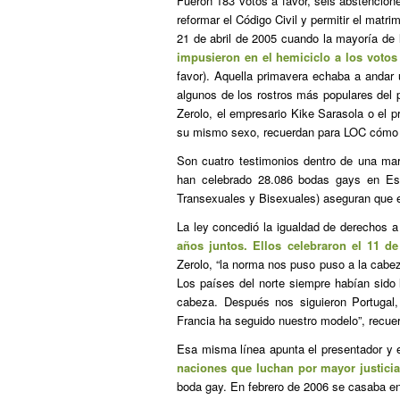
Fueron 183 votos a favor, seis abstencion
reformar el Código Civil y permitir el ma
21 de abril de 2005 cuando la mayoría de
impusieron en el hemiciclo a los votos
favor). Aquella primavera echaba a andar
algunos de los rostros más populares del 
Zerolo, el empresario Kike Sarasola o el p
su mismo sexo, recuerdan para LOC cómo le
Son cuatro testimonios dentro de una mar
han celebrado 28.086 bodas gays en Es
Transexuales y Bisexuales) aseguran que e
La ley concedió la igualdad de derechos 
años juntos. Ellos celebraron el 11 d
Zerolo, “la norma nos puso puso a la cabez
Los países del norte siempre habían sido 
cabeza. Después nos siguieron Portugal
Francia ha seguido nuestro modelo”, recuer
Esa misma línea apunta el presentador y 
naciones que luchan por mayor justici
boda gay. En febrero de 2006 se casaba en