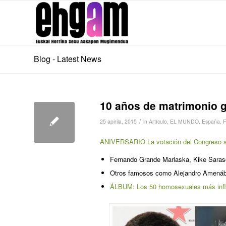
Blog - Latest News
10 años de matrimonio ga
/
25 apirila, 2015
in
Artículo
,
EL MUNDO
,
España
,
F
ANIVERSARIO La votación del Congreso se 
Fernando Grande Marlaska, Kike Sarasol
Otros famosos como Alejandro Amenábar
ÁLBUM: Los 50 homosexuales más inf