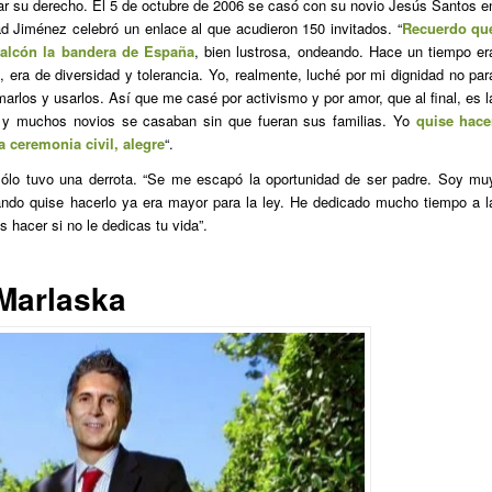
tar su derecho. El 5 de octubre de 2006 se casó con su novio Jesús Santos e
ad Jiménez celebró un enlace al que acudieron 150 invitados. “
Recuerdo qu
alcón la bandera de España
, bien lustrosa, ondeando. Hace un tiempo er
 era de diversidad y tolerancia. Yo, realmente, luché por mi dignidad no par
rlos y usarlos. Así que me casé por activismo y por amor, que al final, es l
y muchos novios se casaban sin que fueran sus familias. Yo
quise hace
 ceremonia civil, alegre
“.
sólo tuvo una derrota. “Se me escapó la oportunidad de ser padre. Soy mu
ando quise hacerlo ya era mayor para la ley. He dedicado mucho tiempo a l
 hacer si no le dedicas tu vida”.
Marlaska