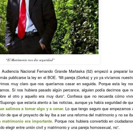
“El Matrimonio nos dio seguridad”
la Audiencia Nacional Fernando Grande Marlaska (52) empezó a preparar lo
más publicarse la ley en el BOE. “Mi pareja (Gorka) y yo ya vivíamos nuestr
Tuvimos muy claro que nos queríamos casar en seguida. Porque esta ley no
amos. Si nos hubiera pasado algún percance, alguien podía decirnos que n
bre el otro y aquello era muy duro”. Confiesa que no recuerda cómo vivi
 “Supongo que estaría atento a las noticias, aunque ya había seguridad de qu
e salimos a tomar algo y a cenar.
Lo que tengo seguro que empezamos 
ión de que el proyecto de ley iba a ser una reforma del matrimonio y no se ib
 matrimonio era importante.
Porque nos hubiera convertido en ciudadano
do elegir entre unión civil y matrimonio y una pareja homosexual, no”.