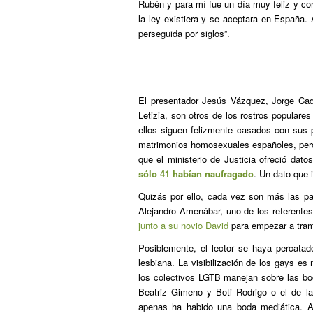
Rubén y para mí fue un día muy feliz y c
la ley existiera y se aceptara en España. 
perseguida por siglos”.
El presentador Jesús Vázquez, Jorge Cada
Letizia, son otros de los rostros populare
ellos siguen felizmente casados con sus p
matrimonios homosexuales españoles, pero 
que el ministerio de Justicia ofreció dat
sólo 41 habían naufragado
. Un dato que 
Quizás por ello, cada vez son más las pa
Alejandro Amenábar, uno de los referente
junto a su novio David
para empezar a trami
Posiblemente, el lector se haya percata
lesbiana. La visibilización de los gays e
los colectivos LGTB manejan sobre las b
Beatriz Gimeno y Boti Rodrigo o el de l
apenas ha habido una boda mediática. A