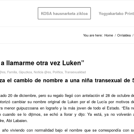
KOSA hausnarketa zikloa
Yogyakartako Print
You are here:
Home
/
Orrialdea
/
n a llamarme otra vez Luken”
 @es
,
Familia
,
Gipuzkoa
,
Noticia @es
,
Política
,
Transexualidad
za el cambio de nombre a una niña transexual de 
ado 20 de diciembre, pero su regalo llegó con antelación el 28 de octubre d
torizó cambiar su nombre original de Luken por el de Lucía por motivos d
era menor guipuzcoana en lograrlo y la más joven de todo el Estado. “Ella n
cuando se lo dijimos, se echó a llorar y dijo:
Ya está, ya no volverán 
re, Abi Labaien.
n año viviendo con normalidad bajo el nombre que se correspondía con s