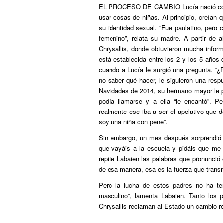
EL PROCESO DE CAMBIO
Lucía nació c
usar cosas de niñas. Al principio, creían
su identidad sexual. “Fue paulatino, pero 
femenino”, relata su madre. A partir de 
Chrysallis, donde obtuvieron mucha informa
está establecida entre los 2 y los 5 años
cuando a Lucía le surgió una pregunta. “¿P
no saber qué hacer, le siguieron una respu
Navidades de 2014, su hermano mayor le 
podía llamarse y a ella “le encantó”. 
realmente ese iba a ser el apelativo que d
soy una niña con pene”.
Sin embargo, un mes después sorprendió a
que vayáis a la escuela y pidáis que me 
repite Labaien las palabras que pronunció 
de esa manera, esa es la fuerza que transm
Pero la lucha de estos padres no ha te
masculino”, lamenta Labaien. Tanto los
Chrysallis reclaman al Estado un cambio re