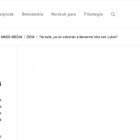
zipioak
Beheatokia
Nortzuk gara
Fitxategia
MASS-MEDIA
/
DEIA
/
“Ya está, ya no volverán a llamarme otra vez Luken”
.
5
e
e
o
a
u