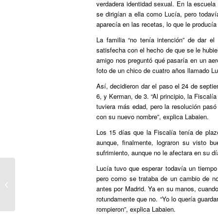
verdadera identidad sexual. En la escuela 
se dirigían a ella como Lucía, pero todav
aparecía en las recetas, lo que le producía
La familia “no tenía intención” de dar e
satisfecha con el hecho de que se le hubie
amigo nos preguntó qué pasaría en un aero
foto de un chico de cuatro años llamado Lu
Así, decidieron dar el paso el 24 de septi
6, y Kerman, de 3. “Al principio, la Fiscal
tuviera más edad, pero la resolución pasó
con su nuevo nombre”, explica Labaien.
Los 15 días que la Fiscalía tenía de plazo 
aunque, finalmente, lograron su visto b
sufrimiento, aunque no le afectara en su 
Lucía tuvo que esperar todavía un tiempo
Una niña de la clase de Diego,
pero como se trataba de un cambio de no
también acosada: “Le llamaban
antes por Madrid. Ya en su manos, cuando l
maric�...
rotundamente que no. “Yo lo quería guardar
rompieron”, explica Labaien.