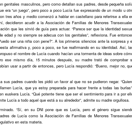
on genitales masculinos, pero como detallan sus padres, desde pequeña solí
 que era “un juego”, pero poco a poco Lucía fue expresando de un modo u otr
con tres años y medio comenzó a hablar en castellano para referirse a ella e
ahí, decidieron acudir a la Asociación de Familias de Menores Transexuale
ción que les sirvió de guía para actuar. “Parece ser que la identidad sexua
 de edad y no siempre se adecua con los genitales”, reflexiona. Fue entonce
uedo ser una niña con pene?”. A los primeros silencios ante la sorpresa y e
esta afirmativa y, poco a poco, se fue reafirmando en su identidad. Así, la
propuso el nombre de Lucía cuando hacían una tormenta de ideas sobre cóm
Pero ese mismo día, 15 minutos después, su madre trató de comprobar s
ebían usar a partir de entonces, pero Lucía respondió: “Bueno, mejor no, qu
 sus padres cuando les pidió un favor al que no se pudieron negar. “Quier
llamen Lucía, que ya estoy preparada para hacer frente a todas las burlas”
en euskera Lucía. “Qué potente tiene que ser el sentimiento para ir a por ell
ite Lucía a todo aquel que está a su alrededor”, admite su madre orgullosa.
rminado. “Sí, en su DNI pone que es Lucía, pero el género sigue siend
 padres de Lucía como la Asociación de Familias de Menores Transexuale
gulativo en esta materia.