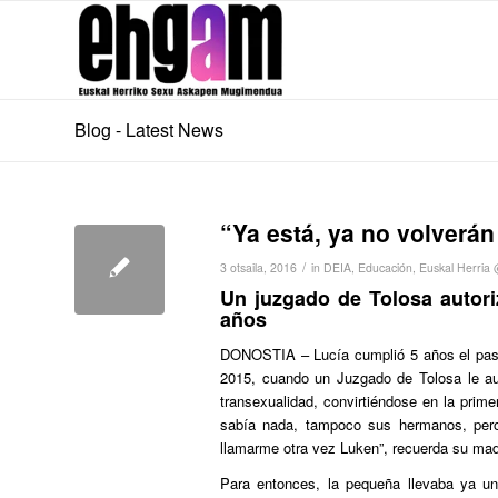
Blog - Latest News
“Ya está, ya no volverá
/
3 otsaila, 2016
in
DEIA
,
Educación
,
Euskal Herria
Un juzgado de Tolosa autori
años
DONOSTIA
– Lucía cumplió 5 años el pas
2015, cuando un Juzgado de Tolosa le au
transexualidad, convirtiéndose en la prim
sabía nada, tampoco sus hermanos, pero 
llamarme otra vez Luken
”, recuerda su mad
Para entonces, la pequeña llevaba ya u