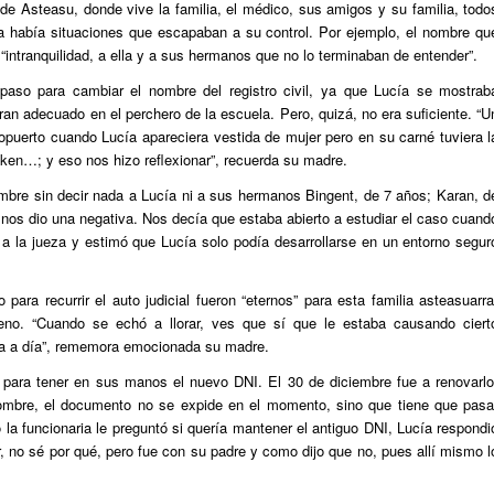
de Asteasu, donde vive la familia, el médico, sus amigos y su familia, todo
ía había situaciones que escapaban a su control. Por ejemplo, el nombre qu
 “intranquilidad, a ella y a sus hermanos que no lo terminaban de entender”.
l paso para cambiar el nombre del registro civil, ya que Lucía se mostrab
ran adecuado en el perchero de la escuela. Pero, quizá, no era suficiente. “U
puerto cuando Lucía apareciera vestida de mujer pero en su carné tuviera l
ken…; y eso nos hizo reflexionar”, recuerda su madre.
embre sin decir nada a Lucía ni a sus hermanos Bingent, de 7 años; Karan, d
ía nos dio una negativa. Nos decía que estaba abierto a estudiar el caso cuand
 a la jueza y estimó que Lucía solo podía desarrollarse en un entorno segur
para recurrir el auto judicial fueron “eternos” para esta familia asteasuarra
ueno. “Cuando se echó a llorar, ves que sí que le estaba causando ciert
día a día”, rememora emocionada su madre.
 para tener en sus manos el nuevo DNI. El 30 de diciembre fue a renovarlo
mbre, el documento no se expide en el momento, sino que tiene que pasa
a funcionaria le preguntó si quería mantener el antiguo DNI, Lucía respondi
, no sé por qué, pero fue con su padre y como dijo que no, pues allí mismo l