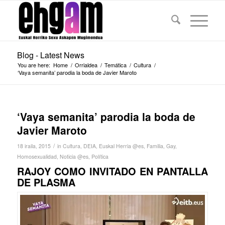
Blog - Latest News
You are here:
Home
/
Orrialdea
/
Temática
/
Cultura
/
‘Vaya semanita’ parodia la boda de Javier Maroto
‘Vaya semanita’ parodia la boda de
Javier Maroto
/
18 iraila, 2015
in
Cultura
,
DEIA
,
Euskal Herria @es
,
Familia
,
Gay
,
Homosexualidad
,
Noticia @es
,
Política
RAJOY COMO INVITADO EN PANTALLA
DE PLASMA