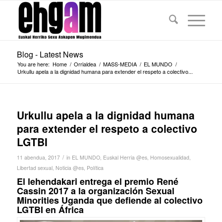
Blog - Latest News
You are here:
Home
/
Orrialdea
/
MASS-MEDIA
/
EL MUNDO
/
Urkullu apela a la dignidad humana para extender el respeto a colectivo...
Urkullu apela a la dignidad humana
para extender el respeto a colectivo
LGTBI
/
11 abendua, 2017
in
EL MUNDO
,
Euskal Herria @es
,
Homosexualidad
,
Libertad sexual
,
Noticia @es
,
Política
El lehendakari entrega el premio René
Cassin 2017 a la organización Sexual
Minorities Uganda que defiende al colectivo
LGTBI en África