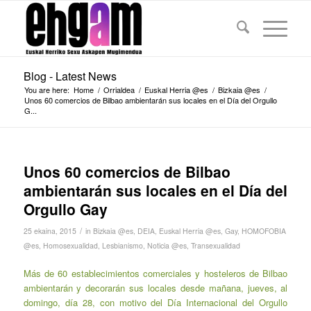
Blog - Latest News
You are here:
Home
/
Orrialdea
/
Euskal Herria @es
/
Bizkaia @es
/
Unos 60 comercios de Bilbao ambientarán sus locales en el Día del Orgullo
G...
Unos 60 comercios de Bilbao
ambientarán sus locales en el Día del
Orgullo Gay
/
25 ekaina, 2015
in
Bizkaia @es
,
DEIA
,
Euskal Herria @es
,
Gay
,
HOMOFOBIA
@es
,
Homosexualidad
,
Lesbianismo
,
Noticia @es
,
Transexualidad
Más de 60 establecimientos comerciales y hosteleros de Bilbao
ambientarán y decorarán sus locales desde mañana, jueves, al
domingo, día 28, con motivo del Día Internacional del Orgullo