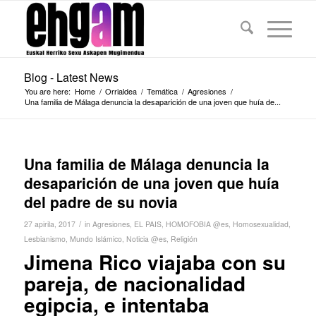
Blog - Latest News
You are here:
Home
/
Orrialdea
/
Temática
/
Agresiones
/
Una familia de Málaga denuncia la desaparición de una joven que huía de...
Una familia de Málaga denuncia la
desaparición de una joven que huía
del padre de su novia
/
27 apirila, 2017
in
Agresiones
,
EL PAIS
,
HOMOFOBIA @es
,
Homosexualidad
,
Lesbianismo
,
Mundo Islámico
,
Noticia @es
,
Religión
Jimena Rico viajaba con su
pareja, de nacionalidad
egipcia, e intentaba