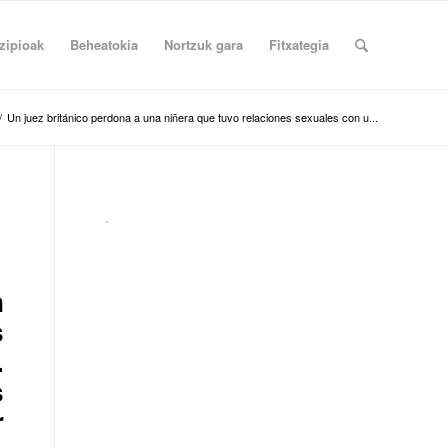
zipioak
Beheatokia
Nortzuk gara
Fitxategia
/
Un juez británico perdona a una niñera que tuvo relaciones sexuales con u...
.
n
s
.
s
r