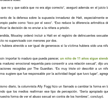
ice que no y que sabía que no era algo correcto”, aseguró además en el juicio l
mento de la defensa sobre la supuesta inmadurez de Hatt, especialmente e
ropio padre como “loco por el sexo”. “Eso reduce la diferencia aritmética d
ficar la decisión de no enviar a la niñera a prisión.
ndida, Mousley ordenó incluir a Hatt en el registro de delincuentes sexuale
tacto no supervisado con menores por dos.
hubiera atrevido a ser igual de generosos si la víctima hubiera sido una niñ
sin importar lo maduro que pueda parecer,
un niño de 11 años sigue siend
a madurez emocional requerida para consentir a una relación sexual”, dijo un
raciones recogidas por The Guardian. “Es muy triste oír describir a un niñ
orma sugiere que fue responsable por la actividad ilegal que tuvo lugar”, agreg
mismo diario, la columnista Ally Fogg hizo un llamado a cambiar la forma en l
endo que los medios reafirman ese tipo de percepción. “Sería apropiado qu
uestra forma de ver el abuso sexual en contra de los hombres”, concluyó.