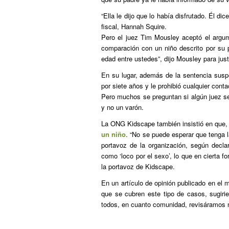
“Ella le dijo que lo había disfrutado. Él d
fiscal, Hannah Squire.
Pero el juez Tim Mousley aceptó el argu
comparación con un niño descrito por su p
edad entre ustedes”, dijo Mousley para justi
En su lugar, además de la sentencia suspe
por siete años y le prohibió cualquier con
Pero muchos se preguntan si algún juez se 
y no un varón.
La ONG Kidscape también insistió en que, 
un niño
. “No se puede esperar que tenga l
portavoz de la organización, según decla
como ‘loco por el sexo’, lo que en cierta f
la portavoz de Kidscape.
En un artículo de opinión publicado en el 
que se cubren este tipo de casos, sugiri
todos, en cuanto comunidad, revisáramos n