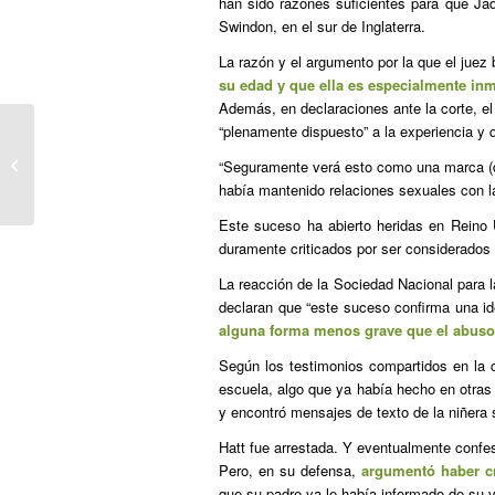
han sido razones suficientes para que Ja
Swindon, en el sur de Inglaterra.
La razón y el argumento por la que el juez
su edad y que ella es especialmente inm
Además, en declaraciones ante la corte, el 
“plenamente dispuesto” a la experiencia y q
La erotofobia: el pánico al sexo
“Seguramente verá esto como una marca (de
había mantenido relaciones sexuales con la
Este suceso ha abierto heridas en Reino 
duramente criticados por ser considerados
La reacción de la Sociedad Nacional para 
declaran que “este suceso confirma una 
alguna forma menos grave que el abuso
Según los testimonios compartidos en la c
escuela, algo que ya había hecho en otras
y encontró mensajes de texto de la niñera so
Hatt fue arrestada. Y eventualmente confe
Pero, en su defensa,
argumentó haber cr
que su padre ya le había informado de su 