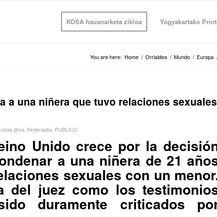
KOSA hausnarketa zikloa
Yogyakartako Print
You are here:
Home
/
Orrialdea
/
Mundo
/
Europa
na a una niñera que tuvo relaciones sexuales
oticia @es
,
Pederastia
,
PUBLICO
ino Unido crece por la decisió
condenar a una niñera de 21 año
relaciones sexuales con un menor
a del juez como los testimonio
ido duramente criticados po