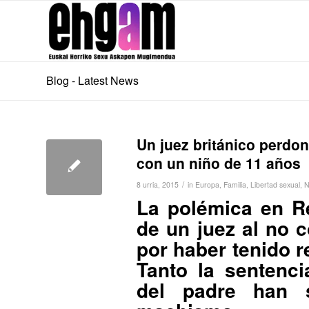
Blog - Latest News
Un juez británico perdo
con un niño de 11 años
/
8 urria, 2015
in
Europa
,
Familia
,
Libertad sexual
,
N
La polémica en Re
de un juez al no 
por haber tenido 
Tanto la sentenci
del padre han s