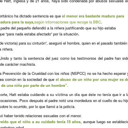
de Hatt, inglesa y de 21 años, haya sido condenada por abusos sexuales e
 británico ha dictado sentencia es que
el menor era bastante maduro para
adura para la suya,
según informaciones que recoge la BBC
.
padre del pequeño defendió a la niñera justificando que su hijo estaba
ue “para nada estaba afectado” por la situación.
 victoria) para su cinturón”, aseguró el hombre, quien en el pasado también
 niñera.
Unido y tanto la sentencia del juez como los testimonios del padre han sid
 de carácter machista.
la Prevención de la Crueldad con los niños (NSPCC) no se ha hecho esperar 
idea común en la sociedad de que
el abuso de un niño por una mujer es d
 de una niña por parte de un hombre”.
orte, Hatt estaba cuidando a su víctima un día que éste no tenía que ir a l
 ocasiones. Poco después el padre notó una mordedura en el cuello de su hij
bre lo ocurrido, por lo que llamó a la policía.
só haber tenido relaciones sexuales con el menor.
eído que el niño a su cuidado tenía 15 años
, aunque luego se estableci
verdadera edad.