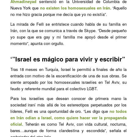
Ahmadineyad
sentenció en la Universidad de Columbia de
Nueva York que
no existen los homosexuales en Irán
. “Aquello
no me hizo gracia porque me decía que yo no existía”.
La mirada de Feili se entristece cuando habla de su familia en
Irán, con la que se comunica a través de Skype. “Desde pequeño
yo supe que era gay y mi familia me apoyó desde el primer
momento”, apunta con orgullo.
‘”Israel es mágico para vivir y escribir”
Tras 18 meses en Turquía, Israel le permitió a finales de año la
entrada con motivo de la escenificación de una de sus obras. Se
siente arropado por los homosexuales israelíes en Tel Aviv, su
feudo y referente mundial para el colectivo LGBT.
Para los israelíes que desean conocer de primera mano la
sociedad iraní más allá de los estereotipos perpetuados por los
líderes, Feili es una oportunidad de oro. “Les digo que
no todos
en Irán odian a Israel, como quiere hacer ver la propaganda
oficial
. Teherán es como Tel Aviv, con vida cultural, nocturna,
bares…aunque de forma clandestina y escondida”, señala el
embajador del otro Irán.