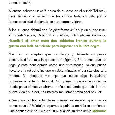
Jomeini (1979).
Mientras saborea un café cerca de su casa en el sur de Tel Aviv,
Feili denuncia el acoso que ha sufrido toda su vida por la
homosexualidad declarada en sus formas y libros.
A los 19 años debutó con
La plataforma del sol
y en el año 2010
su novela
Creceré, daré frutos…, higos
, publicada en Alemania,
d
escribió el amor entre dos soldados iraníes durante la
guerra con Irak. Suficiente para ingresar en la lista negra.
“En Irán no aceptan que uno tenga y defienda su propia
identidad, diferente a la que dicta el régimen. Ser homosexual es
ilegal y está considerado como una enfermedad, lo que puede
llevarte a la cárcel e incluso en determinadas circunstancias a la
muerte. Mi abogado me dijo que nunca diga la palabra
homosexual ante un tribunal. No quiero ni pensar en qué me
puede pasar si vuelvo ahora», señala contando que debido a su
nueva vida en Israel, “los medios me llaman trabajador sexual”.
¿Qué pasa si las autoridades iraníes se enteran que uno es
homosexual? “Policía”, chapurrea la palabra en hebreo sonriendo.
Una sonrisa que no lució en 2007 cuando su presidente
Mahmud