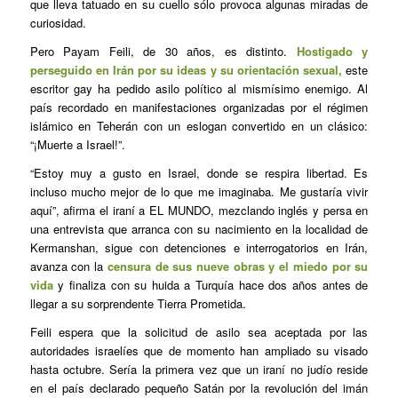
que lleva tatuado en su cuello sólo provoca algunas miradas de
curiosidad.
Pero Payam Feili, de 30 años, es distinto.
Hostigado y
perseguido en Irán por su ideas y su orientación sexual,
este
escritor gay ha pedido asilo político al mismísimo enemigo. Al
país recordado en manifestaciones organizadas por el régimen
islámico en Teherán con un eslogan convertido en un clásico:
“¡Muerte a Israel!”.
“Estoy muy a gusto en Israel, donde se respira libertad. Es
incluso mucho mejor de lo que me imaginaba. Me gustaría vivir
aquí”, afirma el iraní a EL MUNDO, mezclando inglés y persa en
una entrevista que arranca con su nacimiento en la localidad de
Kermanshan, sigue con detenciones e interrogatorios en Irán,
avanza con la
censura de sus nueve obras y el miedo por su
vida
y finaliza con su huida a Turquía hace dos años antes de
llegar a su sorprendente Tierra Prometida.
Feili espera que la solicitud de asilo sea aceptada por las
autoridades israelíes que de momento han ampliado su visado
hasta octubre. Sería la primera vez que un iraní no judío reside
en el país declarado pequeño Satán por la revolución del imán