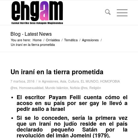
Blog - Latest News
You are here:
Home
/
Orrialdea
/
Temática
/
Agresiones
/
Un iraní en la tierra prometida
Un iraní en la tierra prometida
/
7 martxoa, 2016
in
Agresiones
,
Asia
,
Cultura
,
EL MUNDO
,
HOMOFOBIA
@es
,
Homosexualidad
,
Mundo Islámico
,
Noticia @es
,
Religión
El escritor Payam Feili cuenta cómo el
acoso en su país por ser gay le llevó a
pedir asilo a Israel
Si se lo conceden, sería la primera vez
que un iraní no judío reside en el país
declarado pequeño Satán por la
revolución del imán Jomeini (1979).