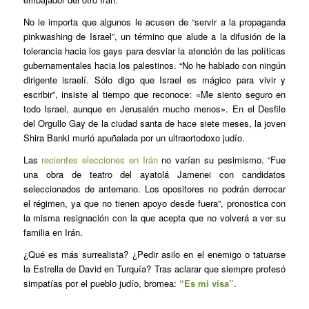
No le importa que algunos le acusen de “servir a la propaganda
pinkwashing de Israel”, un término que alude a la difusión de la
tolerancia hacia los gays para desviar la atención de las políticas
gubernamentales hacia los palestinos. “No he hablado con ningún
dirigente israelí. Sólo digo que Israel es mágico para vivir y
escribir”, insiste al tiempo que reconoce: «Me siento seguro en
todo Israel, aunque en Jerusalén mucho menos». En el Desfile
del Orgullo Gay de la ciudad santa de hace siete meses, la joven
Shira Banki murió apuñalada por un ultraortodoxo judío.
Las
recientes elecciones en Irán
no varían su pesimismo. “Fue
una obra de teatro del ayatolá Jamenei con candidatos
seleccionados de antemano. Los opositores no podrán derrocar
el régimen, ya que no tienen apoyo desde fuera”, pronostica con
la misma resignación con la que acepta que no volverá a ver su
familia en Irán.
¿Qué es más surrealista? ¿Pedir asilo en el enemigo o tatuarse
la Estrella de David en Turquía? Tras aclarar que siempre profesó
simpatías por el pueblo judío, bromea:
“Es mi visa”
.