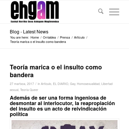
Blog - Latest News
You are here:
Home
/
Orrialdea
/
Prensa
/
Artículo
/
Teoría marica o el insulto como bandera
Teoría marica o el insulto como
bandera
/
27 martxoa, 2017
in
Artículo
,
EL DIARIO
,
Gay
,
Homosexualidad
,
Libertad
sexual
,
Teoría Queer
Además de ser una forma ingeniosa de
desmontar al interlocutor, la reapropiación
del insulto es un acto de reivindicación
política