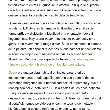
tienen valor mientras el grupo se lo otorgue, así que si el propio
colectivo insultado pasa a autodenominarse con el término con el
que se le intenta ofender, el insulto deja de funcionar.
Queer
es una palabra que se ha colado en los últimos años en el
activismo LGTB+ y en la rama de la filosofía que analiza de
forma crítica y disidente la identidad y la orientación sexual
hegemónicas. Hay teoría
queer,
movimiento
queer,
activismo
queer,
cine
queer,
hasta tango
queer.
Si no conocemos la historia
de la palabra, en español
queer
nos puede parecer un tecnicismo
académico propio de manifiestos activistas o disertaciones
filosóficas. Pero bajo su aspecto inofensivo,
la palabra
queer
también esconde la historia de un insulto reapropiado
.
Queer
era una palabra habitual en inglés para referirse
despectivamente a toda aquella persona que se salía de los
estrechos márgenes de la normalidad sexual imperante y que fue
reapropiada por el activismo LGTB a finales de los años ochenta.
El equivalente en español más cercano podría ser
rarito,
desviado
o
maricón,
según el contexto. Al traernos
queer
tal cual
al español, hemos perdido por el camino toda la connotación
histórica que la palabra tenía en su origen, y, por lo tanto,