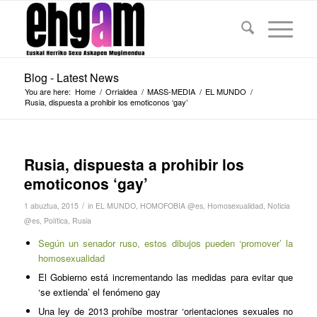
Blog - Latest News
You are here:
Home
/
Orrialdea
/
MASS-MEDIA
/
EL MUNDO
/
Rusia, dispuesta a prohibir los emoticonos ‘gay’
Rusia, dispuesta a prohibir los
emoticonos ‘gay’
/
1 abuztua, 2015
in
EL MUNDO
,
HOMOFOBIA @es
,
Homosexualidad
,
Noticia
@es
,
Política
,
Rusia
Según un senador ruso, estos dibujos pueden ‘promover’ la
homosexualidad
El Gobierno está incrementando las medidas para evitar que
‘se extienda’ el fenómeno gay
Una ley de 2013 prohíbe mostrar ‘orientaciones sexuales no