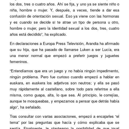
los dos, tres o cuatro años. Ahí se fija, y uno ya se siente niño o
niña, hombre o mujer. Y, después, a veces, tiende a dar esa
confusión de orientación sexual. Eso ya viene con las hormonas
y es cuando se decide si te atrae un tipo de persona u otro,
hombre o mujer, pero la identidad sexual a los dos, tres, cuatro
años está decidido”, ha explicado.
En declaraciones a Europa Press Televisión, Arandia ha afirmado
que su hija, que ha pasado de llamarse Luken a ser Lucía, era
una menor normal que empezó a preferir juegos y juguetes
femeninos.
“Entendíamos que era un juego y no había ningún impedimento,
ningún problema. Pero fue curioso cuando empezó a hablar en
euskara, en euskera los adjetivos son neutros; y ella se pasó
muy rápidamente al castellano, sobre todo para referirse a ella
misma, como guapa, alta, lo que sea. Al principio, le correjías,
aunque te mosqueabas, y empezamos a pensar que detrás había
algo”, ha señalado.
Tras consultar con varias asociaciones, empezó a encajarles “el
tema” por las preguntas que hacía y cómo explicaba que se
sentía. Finalmente, le plantearon la posibilidad de que igual