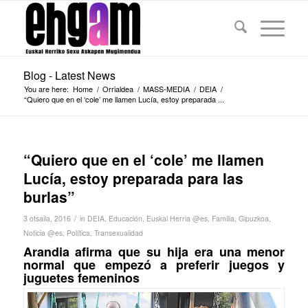
Blog - Latest News
You are here:
Home
/
Orrialdea
/
MASS-MEDIA
/
DEIA
/
“Quiero que en el ‘cole’ me llamen Lucía, estoy preparada ...
“Quiero que en el ‘cole’ me llamen
Lucía, estoy preparada para las
burlas”
/
3 otsaila, 2016
in
DEIA
,
Educación
,
Euskal Herria @es
,
Familia
,
Gipuzkoa
,
Noticia @es
,
Política
,
Transexualidad
Arandia afirma que su hija era una menor
normal que empezó a preferir juegos y
juguetes femeninos