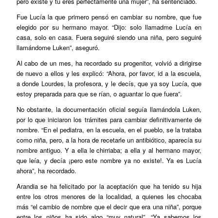
pero existe y tú eres perfectamente una mujer”, ha sentenciado.
Fue Lucía la que primero pensó en cambiar su nombre, que fue
elegido por su hermano mayor. “Dijo: solo llamadme Lucía en
casa, solo en casa. Fuera seguiré siendo una niña, pero seguiré
llamándome Luken”, aseguró.
Al cabo de un mes, ha recordado su progenitor, volvió a dirigirse
de nuevo a ellos y les explicó: “Ahora, por favor, id a la escuela,
a donde Lourdes, la profesora, y le decís, que ya soy Lucía, que
estoy preparada para que se rían, o aguantar lo que fuera”.
No obstante, la documentación oficial seguía llamándola Luken,
por lo que iniciaron los trámites para cambiar definitivamente de
nombre. “En el pediatra, en la escuela, en el pueblo, se la trataba
como niña, pero, a la hora de recetarle un antibiótico, aparecía su
nombre antiguo. Y a ella le chirriaba; a ella y al hermano mayor,
que leía, y decía ¡pero este nombre ya no existe!. Ya es Lucía
ahora”, ha recordado.
Arandia se ha felicitado por la aceptación que ha tenido su hija
entre los otros menores de la localidad, a quienes les chocaba
más “el cambio de nombre que el decir que era una niña”, porque
entre los niños ha sido algo “muy natural”. “Ya sabemos los