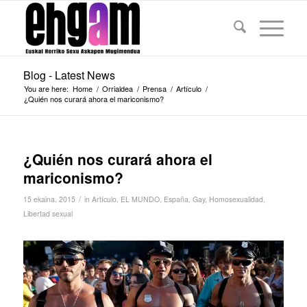
Blog - Latest News
You are here:
Home
/
Orrialdea
/
Prensa
/
Artículo
/
¿Quién nos curará ahora el mariconismo?
¿Quién nos curará ahora el
mariconismo?
/
15 ekaina, 2015
in
Artículo
,
EL MUNDO
,
España
,
Gay
,
Homosexualidad
,
Libertad sexual