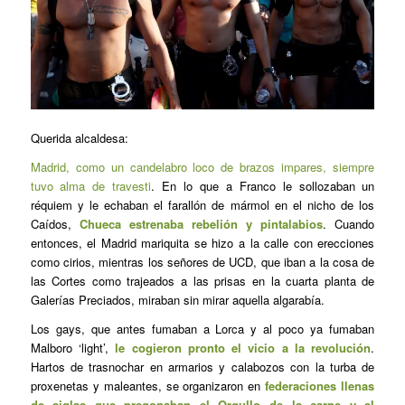
Querida alcaldesa:
Madrid, como un candelabro loco de brazos impares, siempre
tuvo alma de travesti
. En lo que a Franco le sollozaban un
réquiem y le echaban el farallón de mármol en el nicho de los
Caídos,
Chueca estrenaba rebelión y pintalabios
. Cuando
entonces, el Madrid mariquita se hizo a la calle con erecciones
como cirios, mientras los señores de UCD, que iban a la cosa de
las Cortes como trajeados a las prisas en la cuarta planta de
Galerías Preciados, miraban sin mirar aquella algarabía.
Los gays, que antes fumaban a Lorca y al poco ya fumaban
Malboro ‘light’,
le cogieron pronto el vicio a la revolución
.
Hartos de trasnochar en armarios y calabozos con la turba de
proxenetas y maleantes, se organizaron en
federaciones llenas
de siglas que pregonaban el Orgullo de la carne y el