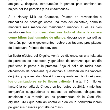
amigas y, después, interrumpían la partida para cambiar los
naipes por los pasteles y las ensaimadas».
A lo Harvey Milk de Chamberí, Paloma se reivindicaba a
brochazos de nostalgia como una más del colectivo, como la
mariquita más marica del mariconerío maricón. Pues es bien
sabido que
los homosexuales van todo el día a la carrera
como tribus trashumantes de gitanos
, devorando empanadillas
-de atún, por los oligoelementos- sobre sus tacones precipitados
de Louboutin. Palabra de activista.
La fiesta efébica del Orgullo, venía yo diciendo, es una telaraña
de patronos de discoteca y gerifaltes de carrozas que un día
prefirieron la pasta a la protesta. Bajo el palio de todos esos
chicarrones de porcelana que danzan a Leviatán en los vapores
de julio, y que encalan Madrid como querubines de Churriguera,
los organizadores se lo llevan caliente
. Hasta 110 millones
facturó la cofradía de Chueca en los fastos de 2012; y mientras
compañías aseguradoras o marcas de refrescos chispeantes
instalaban sus ‘stands’ en las postrimerías de la Gran Vía,
algunas ONG que batallan contra el sida en la penumbra vieron
peligrar sus casetas por falta de ‘cash’.