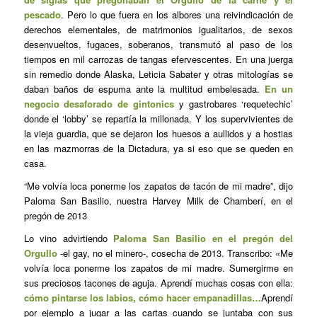
pescado
. Pero lo que fuera en los albores una reivindicación de
derechos elementales, de matrimonios igualitarios, de sexos
desenvueltos, fugaces, soberanos, transmutó al paso de los
tiempos en mil carrozas de tangas efervescentes. En una juerga
sin remedio donde Alaska, Leticia Sabater y otras mitologías se
daban baños de espuma ante la multitud embelesada.
En un
negocio desaforado de gintonics
y gastrobares ‘requetechic’
donde el ‘lobby’ se repartía la millonada. Y los supervivientes de
la vieja guardia, que se dejaron los huesos a aullidos y a hostias
en las mazmorras de la Dictadura, ya si eso que se queden en
casa.
“Me volvía loca ponerme los zapatos de tacón de mi madre”, dijo
Paloma San Basilio, nuestra Harvey Milk de Chamberí, en el
pregón de 2013
Lo vino advirtiendo
Paloma San Basilio en el pregón del
Orgullo
-el gay, no el minero-, cosecha de 2013. Transcribo: «Me
volvía loca ponerme los zapatos de mi madre. Sumergirme en
sus preciosos tacones de aguja. Aprendí muchas cosas con ella:
cómo pintarse los labios, cómo hacer empanadillas…
Aprendí
por ejemplo a jugar a las cartas cuando se juntaba con sus