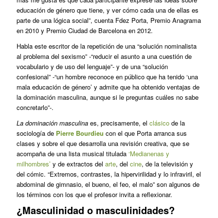
educación de género que tiene, y ver cómo cada una de ellas es
parte de una lógica social”, cuenta Fdez Porta, Premio Anagrama
en 2010 y Premio Ciudad de Barcelona en 2012.
Habla este escritor de la repetición de una “solución nominalista
al problema del sexismo” -“reducir el asunto a una cuestión de
vocabulario y de uso del lenguaje”- y de una “solución
confesional” -“un hombre reconoce en público que ha tenido ‘una
mala educación de género’ y admite que ha obtenido ventajas de
la dominación masculina, aunque si le preguntas cuáles no sabe
concretarlo”-.
La dominación masculina
es, precisamente, el
clásico
de la
sociología de
Pierre Bourdieu
con el que Porta arranca sus
clases y sobre el que desarrolla una revisión creativa, que se
acompaña de una lista musical titulada
‘Medianenas y
milhombres’
y de extractos del
arte
, del
cine
, de la televisión y
del cómic. “Extremos, contrastes, la hipervirilidad y lo infraviril, el
abdominal de gimnasio, el bueno, el feo, el malo” son algunos de
los términos con los que el profesor invita a reflexionar.
¿Masculinidad o masculinidades?