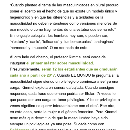
“Cuando planteo el tema de las masculinidades en plural procuro
poner el acento en el hecho de que no existe un modelo único y
hegemónico y en que las diferencias y alteridades de la
masculinidad no deben entenderse como versiones menores de
ese modelo o como fragmentos de una estatua que se ha roto”.
En lenguaje coloquial: los hombres hoy son, o pueden ser,
‘hipsters’ y ‘canis’, ‘fofisanos’ y ‘lumbersexuales’, ‘andróginos’,
‘normcore’ y ‘muppets’. O no ser nada de esto.
Al otro lado del charco, el profesor Kimmel está cerca de
inaugurar
el primer máster sobre masculinidad
.
Presumiblemente,
serán 12 los estudiantes que se graduarán
cada año a partir de 2017
. Cuando EL MUNDO le pregunta si la
masculinidad sigue siendo un privilegio o comienza a ser ya una
carga, Kimmel explota en sonora carcajada. Cuando consigue
responder, cada frase que emana podría ser titular: “A veces lo
que puede ser una carga es tener privilegios. Y tener privilegios a
veces significa no querer intercambiarse con el otro”. Ese otro,
en este caso, sería la mujer o el género femenino. Pero Kimmel
tiene más que decir: “Lo de que la masculinidad haya sido
siempre un privilegio es ya una pose. Sucede como con
Spiderman
: ‘Un gran poder conlleva una gran responsabilidad'”.