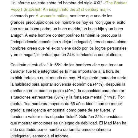
Un informe reciente sobre “el hombre del siglo XXI” –
‘The Shriver
Report Snapshot: An insight into the 21st century man
‘-,
elaborado por
A woman’s nation
, sostiene que una de las
grandes preocupaciones del hombre de hoy es “conjugar el éxito
con ser un buen padre, un buen marido, un buen hijo y un buen
amigo”. A este hombre contemporáneo también le preocupa la
“independencia económica y dejar un legado”; tres de cada cinco
hombres creen que “el éxito viene dado por los logros personales
y en el hogar”, mientras que un 24% lo relaciona con el dinero.
Continúa el estudio: “Un 65% de los hombres dice que tener un
carácter fuerte e integridad es lo más importante a la hora de
exhibir fortaleza en el mundo de hoy. El siguiente marcador sería
la habilidad para aportar solvencia económica (44%), después la
confianza en el camino propio (40%), la capacidad para afrontar
situaciones estresantes (37%) y la fortaleza mental (11%)”. Por
contra, “los hombres mayores de 65 años identifican en menor
grado la inteligencia emocional como parte de ser fuerte, y
tienden a valorar más el poder físico”. Sólo “un 22% considera
que mostrar emociones es un signo de debilidad. El Mad Men ha
sido sustituido por el hombre de familia emocionalmente
inteligente”, sentencia el informe.