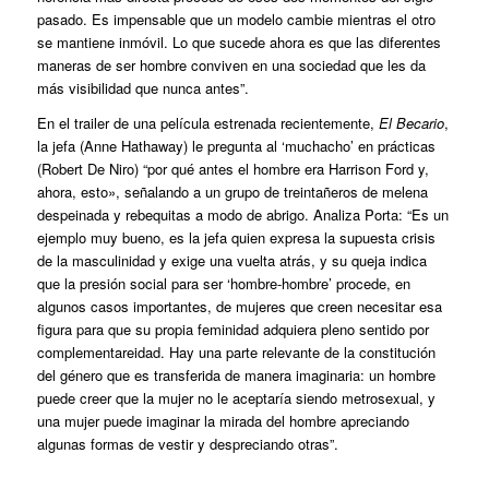
pasado. Es impensable que un modelo cambie mientras el otro
se mantiene inmóvil. Lo que sucede ahora es que las diferentes
maneras de ser hombre conviven en una sociedad que les da
más visibilidad que nunca antes”.
En el trailer de una película estrenada recientemente,
El Becario
,
la jefa (Anne Hathaway) le pregunta al ‘muchacho’ en prácticas
(Robert De Niro) “por qué antes el hombre era Harrison Ford y,
ahora, esto», señalando a un grupo de treintañeros de melena
despeinada y rebequitas a modo de abrigo. Analiza Porta: “Es un
ejemplo muy bueno, es la jefa quien expresa la supuesta crisis
de la masculinidad y exige una vuelta atrás, y su queja indica
que la presión social para ser ‘hombre-hombre’ procede, en
algunos casos importantes, de mujeres que creen necesitar esa
figura para que su propia feminidad adquiera pleno sentido por
complementareidad. Hay una parte relevante de la constitución
del género que es transferida de manera imaginaria: un hombre
puede creer que la mujer no le aceptaría siendo metrosexual, y
una mujer puede imaginar la mirada del hombre apreciando
algunas formas de vestir y despreciando otras”.