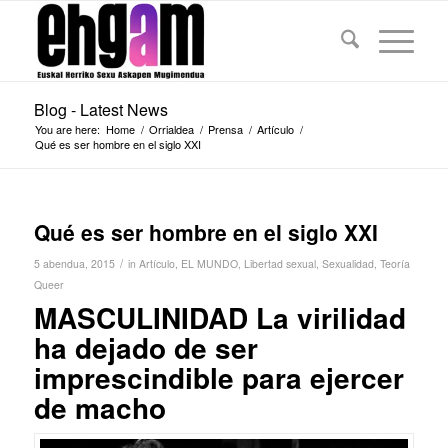
Blog - Latest News
You are here:
Home
/
Orrialdea
/
Prensa
/
Artículo
/
Qué es ser hombre en el siglo XXI
Qué es ser hombre en el siglo XXI
/
5 abendua, 2015
in
Artículo
,
EL MUNDO
,
Libertad sexual
,
Sexualidad
,
Teoría
Queer
MASCULINIDAD
La virilidad
ha dejado de ser
imprescindible para ejercer
de macho