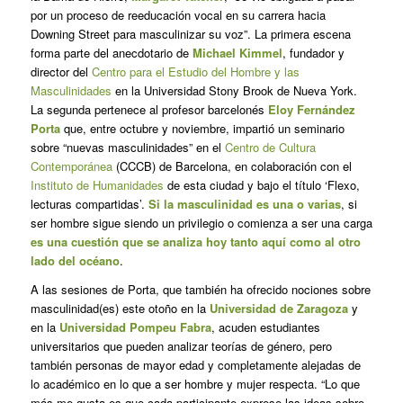
por un proceso de reeducación vocal en su carrera hacia
Downing Street para masculinizar su voz”. La primera escena
forma parte del anecdotario de
Michael Kimmel
, fundador y
director del
Centro para el Estudio del Hombre y las
Masculinidades
en la Universidad Stony Brook de Nueva York.
La segunda pertenece al profesor barcelonés
Eloy Fernández
Porta
que, entre octubre y noviembre, impartió un seminario
sobre “nuevas masculinidades” en el
Centro de Cultura
Contemporánea
(CCCB) de Barcelona, en colaboración con el
Instituto de Humanidades
de esta ciudad y bajo el título ‘Flexo,
lecturas compartidas’.
Si la masculinidad es una o varias
, si
ser hombre sigue siendo un privilegio o comienza a ser una carga
es una cuestión que se analiza hoy tanto aquí como al otro
lado del océano
.
A las sesiones de Porta, que también ha ofrecido nociones sobre
masculinidad(es) este otoño en la
Universidad de Zaragoza
y
en la
Universidad Pompeu Fabra
, acuden estudiantes
universitarios que pueden analizar teorías de género, pero
también personas de mayor edad y completamente alejadas de
lo académico en lo que a ser hombre y mujer respecta. “Lo que
más me gusta es que cada participante exprese las ideas sobre