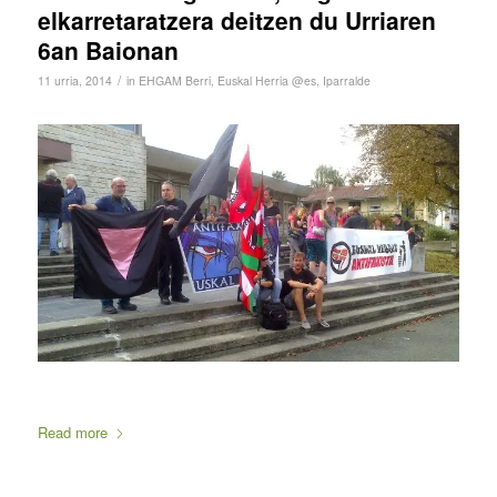
elkarretaratzera deitzen du Urriaren
6an Baionan
/
11 urria, 2014
in
EHGAM Berri
,
Euskal Herria @es
,
Iparralde
Read more