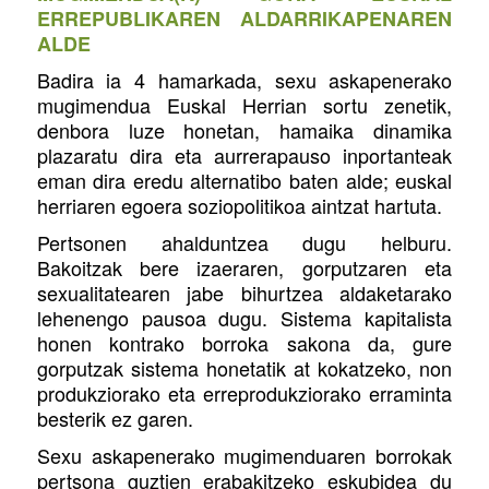
ERREPUBLIKAREN ALDARRIKAPENAREN
ALDE
Badira ia 4 hamarkada, sexu askapenerako
mugimendua Euskal Herrian sortu zenetik,
denbora luze honetan, hamaika dinamika
plazaratu dira eta aurrerapauso inportanteak
eman dira eredu alternatibo baten alde; euskal
herriaren egoera soziopolitikoa aintzat hartuta.
Pertsonen ahalduntzea dugu helburu.
Bakoitzak bere izaeraren, gorputzaren eta
sexualitatearen jabe bihurtzea aldaketarako
lehenengo pausoa dugu. Sistema kapitalista
honen kontrako borroka sakona da, gure
gorputzak sistema honetatik at kokatzeko, non
produkziorako eta erreprodukziorako erraminta
besterik ez garen.
Sexu askapenerako mugimenduaren borrokak
pertsona guztien erabakitzeko eskubidea du