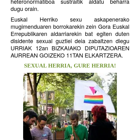
heteronormatiboa sustraitik aldatu beharra
dugu orain.
Euskal Herriko sexu askapenerako
mugimenduaren borrokarekin zein Gora Euskal
Errepublikaren aldarriarekin bat egiten duten
disidente sexual guztiei deia zabaltzen diegu
URRIAK 12an BIZKAIAKO DIPUTAZIOAREN
AURREAN GOIZEKO 11TAN ELKARTZERA.
SEXUAL HERRIA, GURE HERRIA!