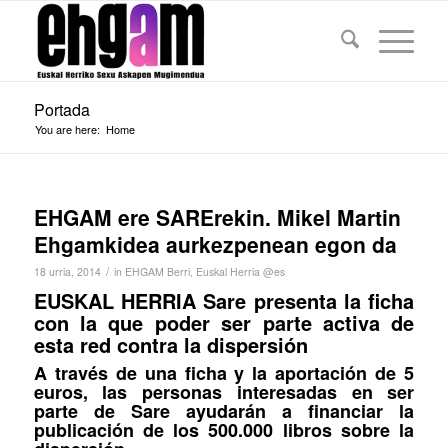
Portada
You are here:
Home
EHGAM ere SARErekin. Mikel Martin
Ehgamkidea aurkezpenean egon da
/
18 urria, 2014
in
EHGAM Berri
,
Euskal Herria @es
EUSKAL HERRIA Sare presenta la ficha
con la que poder ser parte activa de
esta red contra la dispersión
A través de una ficha y la aportación de 5
euros, las personas interesadas en ser
parte de Sare ayudarán a financiar la
publicación de los 500.000 libros sobre la