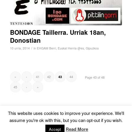
BONDAGE Taillerra. Urriak 18an,
Donostian
/
10 urria, 2014
in
EHGAM Berri
,
Euskal Herria @es
,
Gipuzkoa
«
‹
41
42
44
43
Page 43 of 48
45
›
»
This website uses cookies to improve your experience. We'll
assume you're ok with this, but you can opt-out if you wish.
© Copyright -
Euskal Herriko Gay-Les Askapen Mugimendua
-
powered by
Read More
Accept
Enfold WordPress Theme