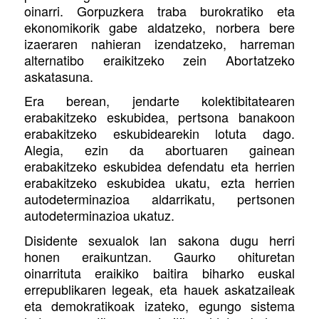
oinarri. Gorpuzkera traba burokratiko eta
ekonomikorik gabe aldatzeko, norbera bere
izaeraren nahieran izendatzeko, harreman
alternatibo eraikitzeko zein Abortatzeko
askatasuna.
Era berean, jendarte kolektibitatearen
erabakitzeko eskubidea, pertsona banakoon
erabakitzeko eskubidearekin lotuta dago.
Alegia, ezin da abortuaren gainean
erabakitzeko eskubidea defendatu eta herrien
erabakitzeko eskubidea ukatu, ezta herrien
autodeterminazioa aldarrikatu, pertsonen
autodeterminazioa ukatuz.
Disidente sexualok lan sakona dugu herri
honen eraikuntzan. Gaurko ohituretan
oinarrituta eraikiko baitira biharko euskal
errepublikaren legeak, eta hauek askatzaileak
eta demokratikoak izateko, egungo sistema