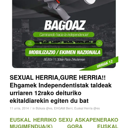
SEXUAL HERRIA,GURE HERRIA!!
Ehgamek Independentistak taldeak
urriaren 12rako deituriko
ekitaldiarekin egiten du bat
/
11 urria, 2014
in
Bizkaia @es
,
EHGAM Berri
,
Euskal Herria @es
EUSKAL HERRIKO SEXU ASKAPENERAKO
MUGIMENDUA(K) GORA EUSKAL