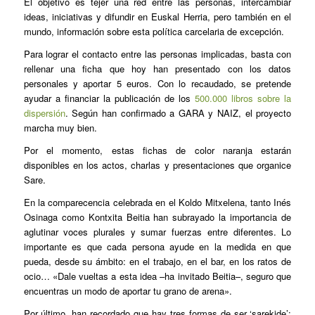
El objetivo es tejer una red entre las personas, intercambiar
ideas, iniciativas y difundir en Euskal Herria, pero también en el
mundo, información sobre esta política carcelaria de excepción.
Para lograr el contacto entre las personas implicadas, basta con
rellenar una ficha que hoy han presentado con los datos
personales y aportar 5 euros. Con lo recaudado, se pretende
ayudar a financiar la publicación de los
500.000 libros sobre la
dispersión
. Según han confirmado a GARA y NAIZ, el proyecto
marcha muy bien.
Por el momento, estas fichas de color naranja estarán
disponibles en los actos, charlas y presentaciones que organice
Sare.
En la comparecencia celebrada en el Koldo Mitxelena, tanto Inés
Osinaga como Kontxita Beitia han subrayado la importancia de
aglutinar voces plurales y sumar fuerzas entre diferentes. Lo
importante es que cada persona ayude en la medida en que
pueda, desde su ámbito: en el trabajo, en el bar, en los ratos de
ocio… «Dale vueltas a esta idea –ha invitado Beitia–, seguro que
encuentras un modo de aportar tu grano de arena».
Por último, han recordado que hay tres formas de ser ‘sarekide’: