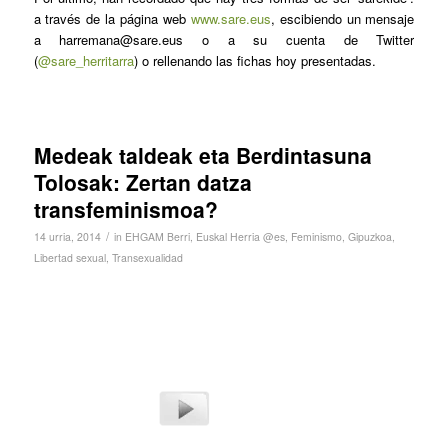
a través de la página web
www.sare.eus
, escibiendo un mensaje
a harremana@sare.eus o a su cuenta de Twitter
(
@sare_herritarra
) o rellenando las fichas hoy presentadas.
Medeak taldeak eta Berdintasuna
Tolosak: Zertan datza
transfeminismoa?
/
14 urria, 2014
in
EHGAM Berri
,
Euskal Herria @es
,
Feminismo
,
Gipuzkoa
,
Libertad sexual
,
Transexualidad