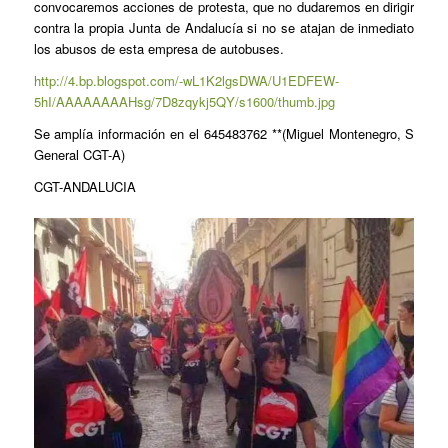
convocaremos acciones de protesta, que no dudaremos en dirigir
contra la propia Junta de Andalucía si no se atajan de inmediato
los abusos de esta empresa de autobuses.
http://4.bp.blogspot.com/-wL1K2lgsDWA/U1EDFEW-
5hI/AAAAAAAAHsg/7D8zqykj5QY/s1600/thumb.jpg
Se amplía información en el 645483762 **(Miguel Montenegro, S
General CGT-A)
CGT-ANDALUCIA