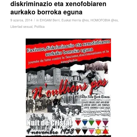
diskriminazio eta xenofobiaren
aurkako borroka eguna
/
9 azaroa, 2014
in
EHGAM Berri
,
Euskal Herria @es
,
HOMOFOBIA @es
,
Libertad sexual
,
Política