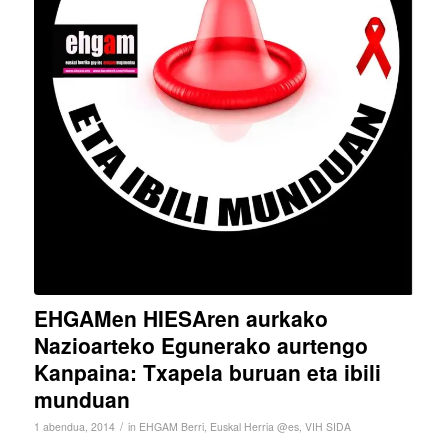
EHGAMen HIESAren aurkako
Nazioarteko Egunerako aurtengo
Kanpaina: Txapela buruan eta ibili
munduan
/
1 abendua, 2014
in
EHGAM Berri
,
Euskal Herria @es
,
VIH SIDA