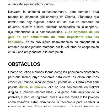
aman está equivocada. Y punto».
Kenyatta le escuchó respetuosamente, pero tampoco tuvo
reparos en discrepar públicamente de Obama. «Tenemos que
admitir que hay algunas cosas en las que no estamos de
acuerdo. Nuestra cultura, nuestras sociedades no lo aceptan»,
dijo refiriéndose a la homosexualidad. «
Los derechos de los
gais no son actualmente un tema importante para los
kenianos
». Estas previsibles desavenencias no empañaron la
armonía de una jornada marcada por la voluntad de cooperación
en la lucha antiyihadista o la corrupción.
OBSTÁCULOS
Obama se refirió a ambas lacras como los principales obstáculos
para que Kenia, cuya economía está entre las cinco que más
crecen del mundo, alcance todo su potencial. «Quería estar aquí
porque
África se mueve
», dijo en una conferencia en Nairobi
dirigida a jóvenes empresarios. «La gente está saliendo de la
pobreza, suben los ingresos, crece la clase media y los jóvenes
como vosotros están dominando la tecnología para cambiar la
forma en la que África hace negocios». La Casa Blanca ha