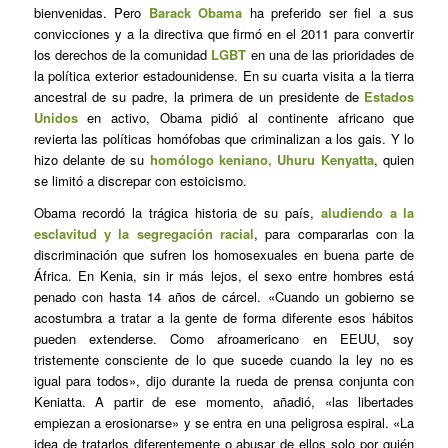
bienvenidas. Pero
Barack Obama
ha preferido ser fiel a sus
convicciones y a la directiva que firmó en el 2011 para convertir
los derechos de la comunidad
LGBT
en una de las prioridades de
la política exterior estadounidense. En su cuarta visita a la tierra
ancestral de su padre, la primera de un presidente de
Estados
Unidos
en activo, Obama pidió al continente africano que
revierta las políticas homófobas que criminalizan a los gais. Y lo
hizo delante de su
homólogo keniano, Uhuru Kenyatta
, quien
se limitó a discrepar con estoicismo.
Obama recordó la trágica historia de su país,
aludiendo a la
esclavitud y la segregación racial
, para compararlas con la
discriminación que sufren los homosexuales en buena parte de
África. En Kenia, sin ir más lejos, el sexo entre hombres está
penado con hasta 14 años de cárcel. «Cuando un gobierno se
acostumbra a tratar a la gente de forma diferente esos hábitos
pueden extenderse. Como afroamericano en EEUU, soy
tristemente consciente de lo que sucede cuando la ley no es
igual para todos», dijo durante la rueda de prensa conjunta con
Keniatta. A partir de ese momento, añadió, «las libertades
empiezan a erosionarse» y se entra en una peligrosa espiral. «La
idea de tratarlos diferentemente o abusar de ellos solo por quién