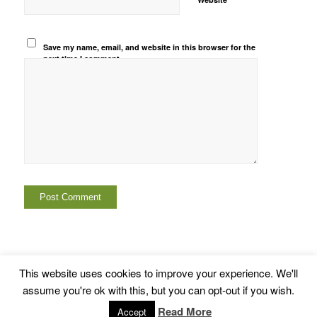
Save my name, email, and website in this browser for the
next time I comment.
This website uses cookies to improve your experience. We'll
assume you're ok with this, but you can opt-out if you wish.
© Copyright -
Euskal Herriko Gay-Les Askapen Mugimendua
-
powered by
Read More
Accept
Enfold WordPress Theme