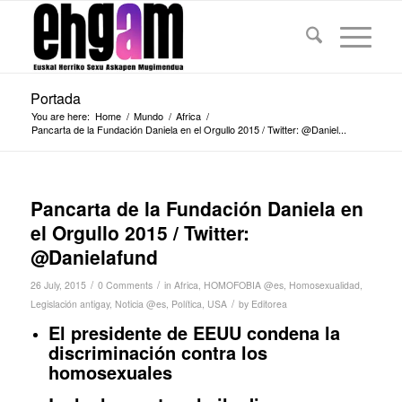
Portada
You are here:
Home
/
Mundo
/
Africa
/
Pancarta de la Fundación Daniela en el Orgullo 2015 / Twitter: @Daniel...
Pancarta de la Fundación Daniela en
el Orgullo 2015 / Twitter:
@Danielafund
/
/
26 July, 2015
0 Comments
in
Africa
,
HOMOFOBIA @es
,
Homosexualidad
,
/
Legislación antigay
,
Noticia @es
,
Política
,
USA
by
Editorea
El presidente de EEUU condena la
discriminación contra los
homosexuales