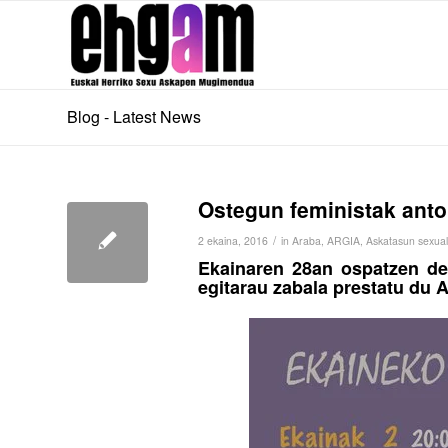
Blog - Latest News
Ostegun feministak anto
/
2 ekaina, 2016
in
Araba
,
ARGIA
,
Askatasun sexua
Ekainaren 28an ospatzen de
egitarau zabala prestatu du 