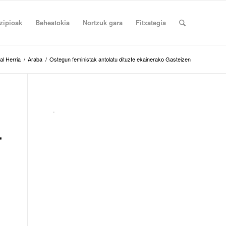
zipioak
Beheatokia
Nortzuk gara
Fitxategia
al Herria
/
Araba
/
Ostegun feministak antolatu dituzte ekainerako Gasteizen
.
,