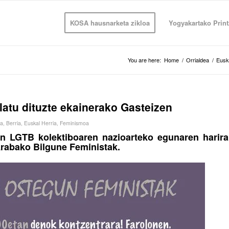
KOSA hausnarketa zikloa
Yogyakartako Print
You are here:
Home
/
Orrialdea
/
Eusk
latu dituzte ekainerako Gasteizen
la
,
Berria
,
Euskal Herria
,
Feminismoa
n LGTB kolektiboaren nazioarteko egunaren harira
Arabako Bilgune Feministak.