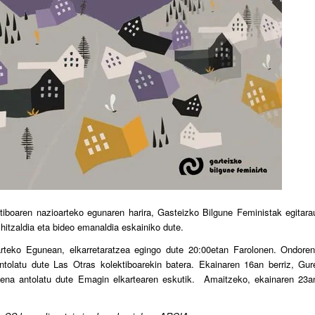
boaren nazioarteko egunaren harira, Gasteizko Bilgune Feministak egitara
 hitzaldia eta bideo emanaldia eskainiko dute.
teko Egunean, elkarretaratzea egingo dute 20:00etan Farolonen. Ondoren
antolatu dute Las Otras kolektiboarekin batera. Ekainaren 16an berriz, Gur
pena antolatu dute Emagin elkartearen eskutik. Amaitzeko, ekainaren 23a