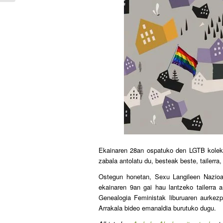
Ekainaren 28an ospatuko den LGTB kolekti
zabala antolatu du, besteak beste, tailerra,
Ostegun honetan, Sexu Langileen Nazioar
ekainaren 9an gai hau lantzeko tailerra 
Genealogia Feministak liburuaren aurkez
Arrakala bideo emanaldia burutuko dugu.