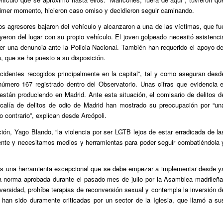
rimer momento, hicieron caso omiso y decidieron seguir caminando.
 agresores bajaron del vehículo y alcanzaron a una de las víctimas, que fu
yeron del lugar con su propio vehículo. El joven golpeado necesitó asistenci
er una denuncia ante la Policia Nacional. También han requerido el apoyo de
, que se ha puesto a su disposición.
cidentes recogidos principalmente en la capital”, tal y como aseguran desd
número 167 registrado dentro del Observatorio. Unas cifras que evidencia e
stán produciendo en Madrid. Ante esta situación, el comisario de delitos d
calía de delitos de odio de Madrid han mostrado su preocupación por “un
o contrario”, explican desde Arcópoli.
ión, Yago Blando, “la violencia por ser LGTB lejos de estar erradicada de la
ente y necesitamos medios y herramientas para poder seguir combatiéndola 
es una herramienta excepcional que se debe empezar a implementar desde y
la norma aprobada durante el pasado mes de julio por la Asamblea madrileña
iversidad, prohíbe terapias de reconversión sexual y contempla la inversión d
han sido duramente criticadas por un sector de la Iglesia, que llamó a su