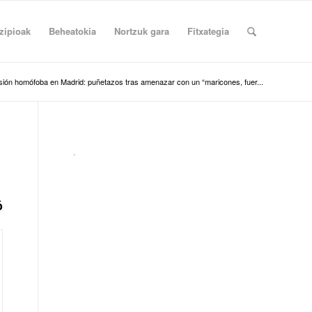
zipioak
Beheatokia
Nortzuk gara
Fitxategia
ión homófoba en Madrid: puñetazos tras amenazar con un “maricones, fuer...
.
ó