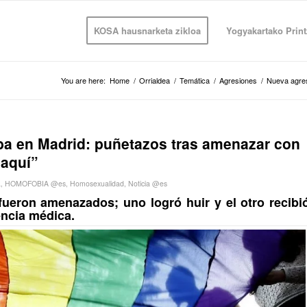
KOSA hausnarketa zikloa
Yogyakartako Print
You are here:
Home
/
Orrialdea
/
Temática
/
Agresiones
/
Nueva agres
a en Madrid: puñetazos tras amenazar con
 aquí”
a
,
HOMOFOBIA @es
,
Homosexualidad
,
Noticia @es
eron amenazados; uno logró huir y el otro recibi
encia médica.