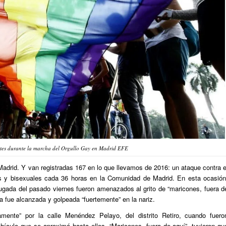
tes durante la marcha del Orgullo Gay en Madrid EFE
adrid. Y van registradas 167 en lo que llevamos de 2016: un ataque contra e
es y bisexuales cada 36 horas en la Comunidad de Madrid. En esta ocasión
gada del pasado viernes fueron amenazados al grito de “maricones, fuera d
ima fue alcanzada y golpeada “fuertemente” en la nariz.
mente” por la calle Menéndez Pelayo, del distrito Retiro, cuando fuero
hículo que se aproximó hasta ellos. “Maricones, fuera de aquí”, tuvieron qu