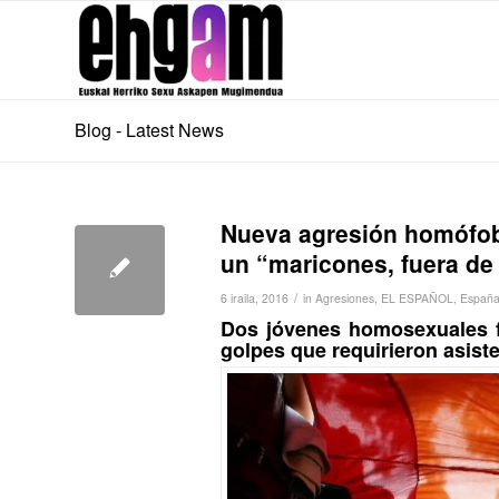
Blog - Latest News
Nueva agresión homófob
un “maricones, fuera de
/
6 iraila, 2016
in
Agresiones
,
EL ESPAÑOL
,
Españ
Dos jóvenes homosexuales fu
golpes que requirieron asist