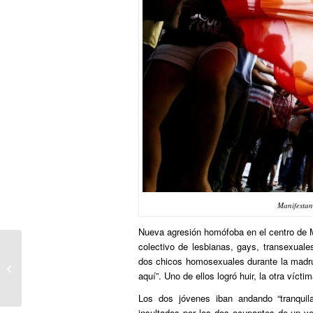
Manifestan
Nueva agresión homófoba en el centro de M
colectivo de lesbianas, gays, transexual
Andalucía impulsa una campaña
dos chicos homosexuales durante la madru
internacional contra la transfobia en
aquí”. Uno de ellos logró huir, la otra víct
Méxi...
Los dos jóvenes iban andando “tranquila
insultados por los dos ocupantes de un ve