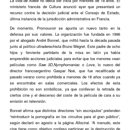
La vida de Adèle
no debía ser vista por menores de 18 años. El
ministerio francés de Cultura anunció ayer que presentará un
recurso contra la decisión judicial ante el Consejo de Estado,
última instancia de la jurisdicción administrativa en Francia.
De momento, Promouvoir se apunta un nuevo tanto en la
defensa por sus valores. La organización fue fundada en 1996
por el abogado André Bonnet, que militó hasta la década pasada
junto al político ultraderechista Bruno Mégret. Este padre de ocho
hijos y ferviente partidario de la misa en latín ya había
emprendido acciones judiciales para evitar que los menores vean
películas como
Saw 3D
,
Nymphomaniac
o
Love
, lo nuevo del
director francoargentino Gaspar Noé, que fue recalificada el
pasado verano como prohibida a menores de 18 años cuando ya
se encontraba en salas comerciales. Los efectos de esta
prohibición no son simbólicos, ya que conllevan la retirada de
ciertos cine y el descenso del coste de la película de cara a su
emisión en televisión.
Bonnet afirma que distintos directores “sin escrúpulos” pretenden
“reintroducir la pornografía en los circuitos para el gran público”,
según declaró en agosto a la página
Allociné
. “A menudo, este
cine tiene como objetivo confeso participar en la destrucción de