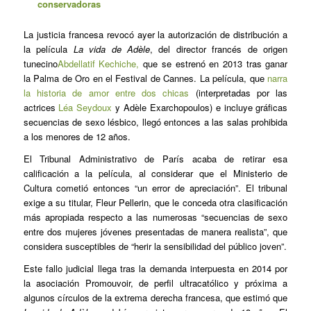
conservadoras
La justicia francesa revocó ayer la autorización de distribución a
la película
La vida de Adèle
, del director francés de origen
tunecino
Abdellatif Kechiche,
que se estrenó en 2013 tras ganar
la Palma de Oro en el Festival de Cannes. La película, que
narra
la historia de amor entre dos chicas
(interpretadas por las
actrices
Léa Seydoux
y Adèle Exarchopoulos) e incluye gráficas
secuencias de sexo lésbico, llegó entonces a las salas prohibida
a los menores de 12 años.
El Tribunal Administrativo de París acaba de retirar esa
calificación a la película, al considerar que el Ministerio de
Cultura cometió entonces “un error de apreciación”. El tribunal
exige a su titular, Fleur Pellerin, que le conceda otra clasificación
más apropiada respecto a las numerosas “secuencias de sexo
entre dos mujeres jóvenes presentadas de manera realista”, que
considera susceptibles de “herir la sensibilidad del público joven”.
Este fallo judicial llega tras la demanda interpuesta en 2014 por
la asociación Promouvoir, de perfil ultracatólico y próxima a
algunos círculos de la extrema derecha francesa, que estimó que