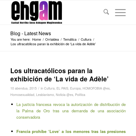
Blog - Latest News
You are here:
Home
/
Orrialdea
/
Temática
/
Cultura
/
Los ultracatólicos paran la exhibición de ‘La vida de Adèle’
Los ultracatólicos paran la
exhibición de ‘La vida de Adèle’
/
10 abendua, 2015
in
Cultura
,
EL PAIS
,
Europa
,
HOMOFOBIA @es
,
Homosexualidad
,
Lesbianismo
,
Noticia @es
,
Política
La justicia francesa revoca la autorización de distribución de
la Palma de Oro tras una demanda de una asociación
conservadora
Francia prohíbe ‘Love’ a los menores tras las presiones