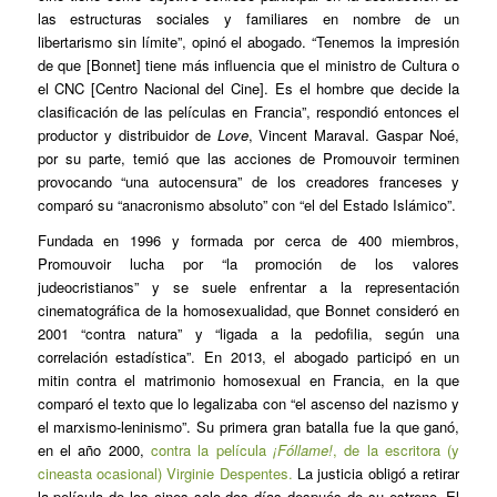
las estructuras sociales y familiares en nombre de un
libertarismo sin límite”, opinó el abogado. “Tenemos la impresión
de que [Bonnet] tiene más influencia que el ministro de Cultura o
el CNC [Centro Nacional del Cine]. Es el hombre que decide la
clasificación de las películas en Francia”, respondió entonces el
productor y distribuidor de
Love
, Vincent Maraval. Gaspar Noé,
por su parte, temió que las acciones de Promouvoir terminen
provocando “una autocensura” de los creadores franceses y
comparó su “anacronismo absoluto” con “el del Estado Islámico”.
Fundada en 1996 y formada por cerca de 400 miembros,
Promouvoir lucha por “la promoción de los valores
judeocristianos” y se suele enfrentar a la representación
cinematográfica de la homosexualidad, que Bonnet consideró en
2001 “contra natura” y “ligada a la pedofilia, según una
correlación estadística”. En 2013, el abogado participó en un
mitin contra el matrimonio homosexual en Francia, en la que
comparó el texto que lo legalizaba con “el ascenso del nazismo y
el marxismo-leninismo”. Su primera gran batalla fue la que ganó,
en el año 2000,
contra la película
¡Fóllame!
, de la escritora (y
cineasta ocasional) Virginie Despentes.
La justicia obligó a retirar
la película de los cines solo dos días después de su estreno. El