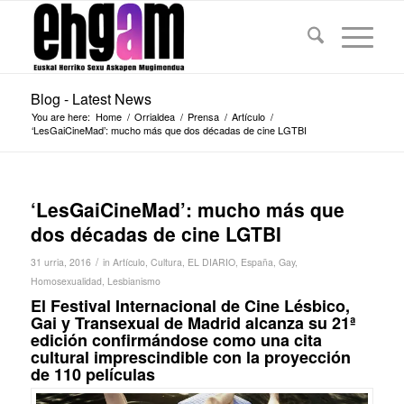
Blog - Latest News
You are here:
Home
/
Orrialdea
/
Prensa
/
Artículo
/
‘LesGaiCineMad’: mucho más que dos décadas de cine LGTBI
‘LesGaiCineMad’: mucho más que
dos décadas de cine LGTBI
/
31 urria, 2016
in
Artículo
,
Cultura
,
EL DIARIO
,
España
,
Gay
,
Homosexualidad
,
Lesbianismo
El Festival Internacional de Cine Lésbico,
Gai y Transexual de Madrid alcanza su 21ª
edición confirmándose como una cita
cultural imprescindible con la proyección
de 110 películas