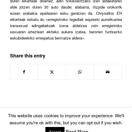
duten elkarteak dioenez, adin txikikoentzako izen aldaketaren
alde jotzen duten 30 auto daude; alabaina, irizpide orokorrik
ezean erabakia epailearen esku geratzen da. Chrysalkis EH
elkarteak eskatu du «erregistroko legediak espreski aurreikustea
transexual adingabekoak izena aldatzea zein erregistroko
sexuaren artezteari ekiteko aukera izatea, berorien funtsezko
eskubideekiko errespetua bermatze aldera».
Share this entry
This website uses cookies to improve your experience. We'll
assume you're ok with this, but you can opt-out if you wish.
© Copyright -
Euskal Herriko Gay-Les Askapen Mugimendua
-
powered by
Read More
Accept