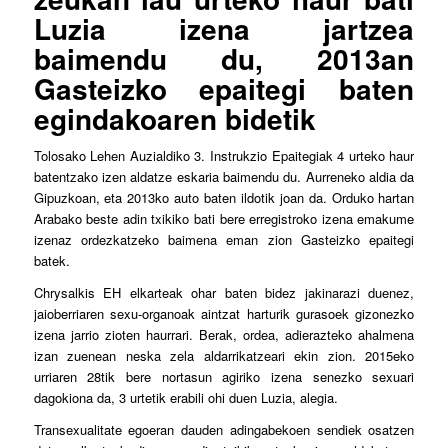
Luzia izena jartzea
baimendu du, 2013an
Gasteizko epaitegi baten
egindakoaren bidetik
Tolosako Lehen Auzialdiko 3. Instrukzio Epaitegiak 4 urteko haur
batentzako izen aldatze eskaria baimendu du. Aurreneko aldia da
Gipuzkoan, eta 2013ko auto baten ildotik joan da. Orduko hartan
Arabako beste adin txikiko bati bere erregistroko izena emakume
izenaz ordezkatzeko baimena eman zion Gasteizko epaitegi
batek.
Chrysalkis EH elkarteak ohar baten bidez jakinarazi duenez,
jaioberriaren sexu-organoak aintzat harturik gurasoek gizonezko
izena jarrio zioten haurrari. Berak, ordea, adierazteko ahalmena
izan zuenean neska zela aldarrikatzeari ekin zion. 2015eko
urriaren 28tik bere nortasun agiriko izena senezko sexuari
dagokiona da, 3 urtetik erabili ohi duen Luzia, alegia.
Transexualitate egoeran dauden adingabekoen sendiek osatzen