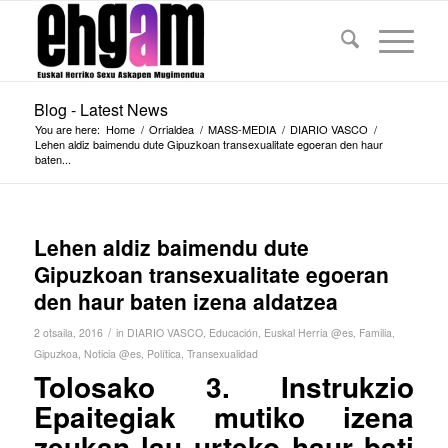
Blog - Latest News
You are here:
Home
/
Orrialdea
/
MASS-MEDIA
/
DIARIO VASCO
/
Lehen aldiz baimendu dute Gipuzkoan transexualitate egoeran den haur
baten...
Lehen aldiz baimendu dute
Gipuzkoan transexualitate egoeran
den haur baten izena aldatzea
/
2 otsaila, 2016
in
DIARIO VASCO
,
Educación
,
Euskal Herria @es
,
Familia
,
Gipuzkoa
,
Noticia @es
,
Política
,
Transexualidad
Tolosako 3. Instrukzio
Epaitegiak mutiko izena
zeukan lau urteko haur bati