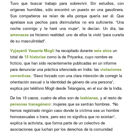
Tuvo que buscar trabajo para sobrevivir. Sin estudios, con
orígenes humildes, sólo encontró un puesto en una gasolinera.
Sus compañeros se reían de ella porque quería ser él. Que
apretase sus pechos para disimularlos no era suficiente. “Una
noche conmigo y te haré una mujer”, le decían. Un día, las
amenazas
se hicieron realidad: uno de ellos la violó “para curarla
de su masculinidad”.
Vyjayanti Vasanta Mogli
ha recopilado durante
seis años
un
total de
15 historias
como la de Priyanka, cuyo nombre es
ficticio, que han sido recientemente publicadas en un informe
para denunciar una práctica silenciada en India: las
violaciones
correctivas
. “Sexo forzado con una clara intención de corregir la
orientación sexual o la identidad de género de una persona”,
explica por teléfono Mogli desde Telangana, en el sur de la India.
De los 15 casos, cuatro de ellos son de
lesbianas
, y el resto de
personas transgénero
: mujeres que se sentían hombres. “No
hemos registrado ningún caso donde la víctima sea un hombre
homosexuales o trans, pero eso no significa que no existan”,
explica la activista, que forma parte de un colectivo de
asociaciones que luchan por los derechos de la comunidad