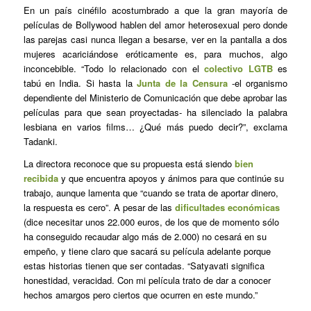
En un país cinéfilo acostumbrado a que la gran mayoría de
películas de Bollywood hablen del amor heterosexual pero donde
las parejas casi nunca llegan a besarse, ver en la pantalla a dos
mujeres acariciándose eróticamente es, para muchos, algo
inconcebible. “Todo lo relacionado con el
colectivo LGTB
es
tabú en India. Si hasta la
Junta de la Censura
-el organismo
dependiente del Ministerio de Comunicación que debe aprobar las
películas para que sean proyectadas- ha silenciado la palabra
lesbiana en varios films… ¿Qué más puedo decir?”, exclama
Tadanki.
La directora reconoce que su propuesta está siendo
bien
recibida
y que encuentra apoyos y ánimos para que continúe su
trabajo, aunque lamenta que “cuando se trata de aportar dinero,
la respuesta es cero”. A pesar de las
dificultades económicas
(dice necesitar unos 22.000 euros, de los que de momento sólo
ha conseguido recaudar algo más de 2.000) no cesará en su
empeño, y tiene claro que sacará su película adelante porque
estas historias tienen que ser contadas. “Satyavati significa
honestidad, veracidad. Con mi película trato de dar a conocer
hechos amargos pero ciertos que ocurren en este mundo.”