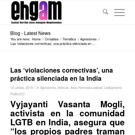
Blog - Latest News
You are here:
Home
/
Orrialdea
/
Temática
/
Agresiones
/
Las ‘violaciones correctivas’, una práctica silenciada en ...
Las ‘violaciones correctivas’, una
práctica silenciada en la India
/
14 uztaila, 2015
in
Agresiones
,
Artículo
,
Asia
,
Homosexualidad
,
Lesbianismo
,
PUBLICO
Vyjayanti Vasanta Mogli,
activista en la comunidad
LGTB en India, asegura que
“los propios padres traman