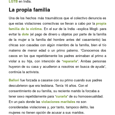
LGTB
en India.
La propia familia
Una de los hechos más traumáticos que el colectivo denuncia es
que estas violaciones correctivas se llevan a cabo por la
propia
familia de la víctima
. En el sur de la India –explica Mogli- para
evitar la
dote
(el pago de dinero u objetos por parte de la familia
de la mujer a la familia del hombre antes del casamiento) las
chicas son casadas con algún miembro de la familia, bien el tío
materno de menor edad o un primo paterno. “Conocemos dos
casos en los que repetidamente los padres animaban al primo a
violar a su hija, con intención de “
repararla
”. Ambas personas
huyeron de su casa y acudieron a nosotros en busca de ayuda”,
continúa la activista.
Ballori
fue forzada a casarse con su primo cuando sus padres
descubrieron que era lesbiana. Tenía 16 años. Con el
consentimiento de su familia, su reciente marido la forzaba a
tener sexo repetidamente para “
curarla
” de su homosexualidad.
En un país donde las
violaciones maritales
no son
consideradas violaciones y, por tanto, tampoco delito, las
mujeres no tienen opción de acusar a sus maridos.