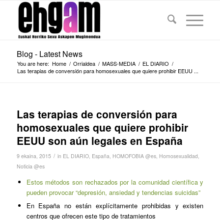
Blog - Latest News
You are here:
Home
/
Orrialdea
/
MASS-MEDIA
/
EL DIARIO
/
Las terapias de conversión para homosexuales que quiere prohibir EEUU ...
Las terapias de conversión para
homosexuales que quiere prohibir
EEUU son aún legales en España
/
9 ekaina, 2015
in
EL DIARIO
,
España
,
HOMOFOBIA @es
,
Homosexualidad
,
Noticia @es
Estos métodos son rechazados por la comunidad científica y
pueden provocar “depresión, ansiedad y tendencias suicidas”
En España no están explícitamente prohibidas y existen
centros que ofrecen este tipo de tratamientos