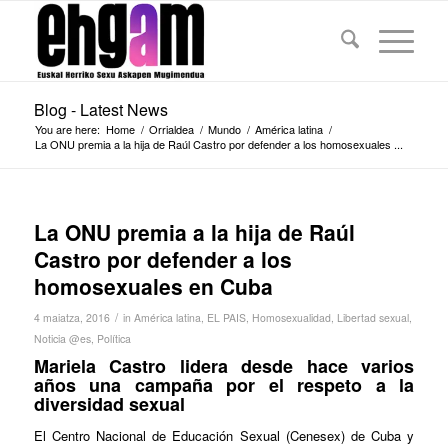
Blog - Latest News
You are here:
Home
/
Orrialdea
/
Mundo
/
América latina
/
La ONU premia a la hija de Raúl Castro por defender a los homosexuales ...
La ONU premia a la hija de Raúl
Castro por defender a los
homosexuales en Cuba
/
4 maiatza, 2016
in
América latina
,
EL PAIS
,
Homosexualidad
,
Libertad sexual
,
Noticia @es
,
Política
Mariela Castro lidera desde hace varios
años una campaña por el respeto a la
diversidad sexual
El Centro Nacional de Educación Sexual (Cenesex) de Cuba y