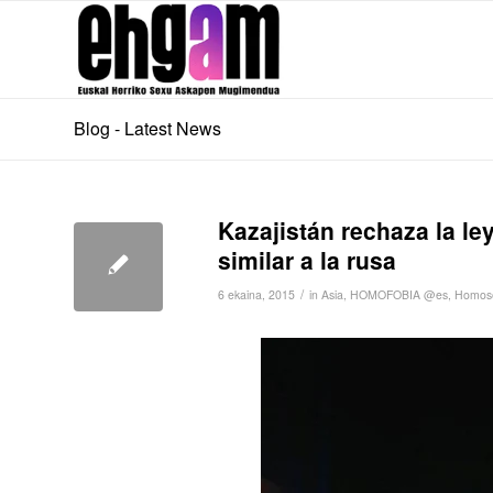
Blog - Latest News
Kazajistán rechaza la l
similar a la rusa
/
6 ekaina, 2015
in
Asia
,
HOMOFOBIA @es
,
Homose