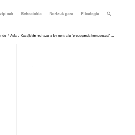
zipioak
Beheatokia
Nortzuk gara
Fitxategia
undo
/
Asia
/
Kazajistán rechaza la ley contra la “propaganda homosexual” ...
.