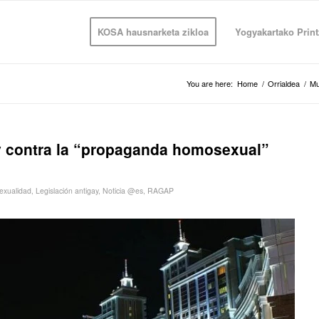
KOSA hausnarketa zikloa
Yogyakartako Print
You are here:
Home
/
Orrialdea
/
M
ey contra la “propaganda homosexual”
xualidad
,
Legislación antigay
,
Noticia @es
,
RAGAP