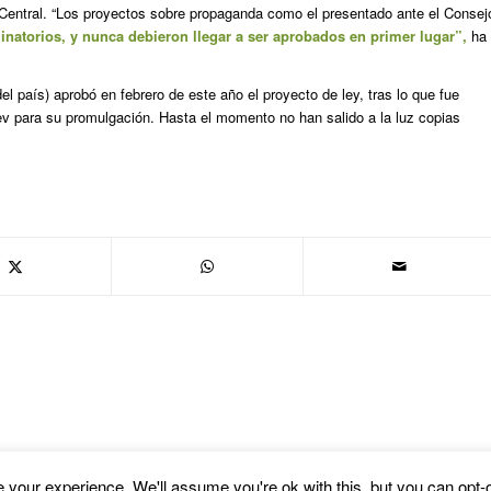
Central. “Los proyectos sobre propaganda como el presentado ante el Consej
inatorios, y nunca debieron llegar a ser aprobados en primer lugar”,
ha
l país) aprobó en febrero de este año el proyecto de ley, tras lo que fue
ev para su promulgación. Hasta el momento no han salido a la luz copias
your experience. We'll assume you're ok with this, but you can opt-o
fold WordPress Theme