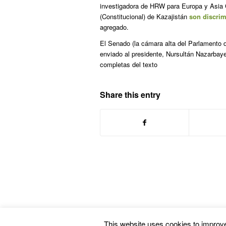
investigadora de HRW para Europa y Asia 
(Constitucional) de Kazajistán
son discrim
agregado.
El Senado (la cámara alta del Parlamento de
enviado al presidente, Nursultán Nazarbay
completas del texto
Share this entry
This website uses cookies to improve 
© Copyright -
Euskal Herriko Gay-Les Askapen Mugimendua
-
powered by En