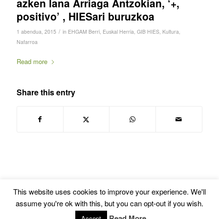
azken lana Arriaga Antzokian, ‘+,
positivo’ , HIESari buruzkoa
/
1 abendua, 2015
in
EHGAM Berri
,
Euskal Herria
,
GIB HIES
,
Kultura
,
Nafarroa
Read more
Share this entry
This website uses cookies to improve your experience. We'll
assume you're ok with this, but you can opt-out if you wish.
© Copyright -
Euskal Herriko Gay-Les Askapen Mugimendua
-
powered by
Read More
Accept
Enfold WordPress Theme