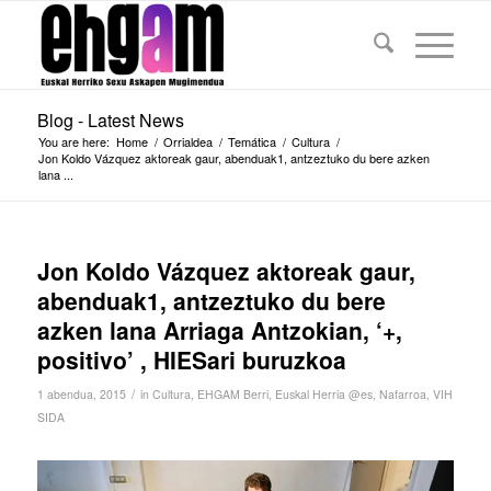
Blog - Latest News
You are here:
Home
/
Orrialdea
/
Temática
/
Cultura
/
Jon Koldo Vázquez aktoreak gaur, abenduak1, antzeztuko du bere azken
lana ...
Jon Koldo Vázquez aktoreak gaur,
abenduak1, antzeztuko du bere
azken lana Arriaga Antzokian, ‘+,
positivo’ , HIESari buruzkoa
/
1 abendua, 2015
in
Cultura
,
EHGAM Berri
,
Euskal Herria @es
,
Nafarroa
,
VIH
SIDA