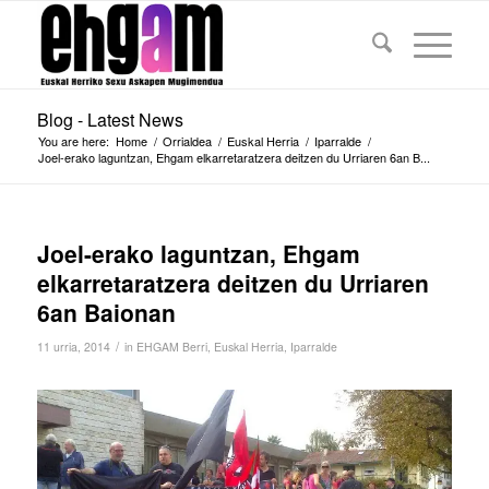
Blog - Latest News
You are here:
Home
/
Orrialdea
/
Euskal Herria
/
Iparralde
/
Joel-erako laguntzan, Ehgam elkarretaratzera deitzen du Urriaren 6an B...
Joel-erako laguntzan, Ehgam
elkarretaratzera deitzen du Urriaren
6an Baionan
/
11 urria, 2014
in
EHGAM Berri
,
Euskal Herria
,
Iparralde