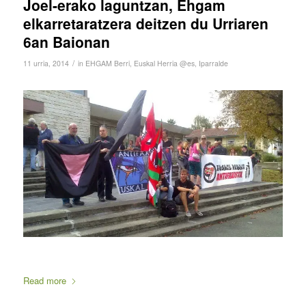
Joel-erako laguntzan, Ehgam
elkarretaratzera deitzen du Urriaren
6an Baionan
/
11 urria, 2014
in
EHGAM Berri
,
Euskal Herria @es
,
Iparralde
Read more