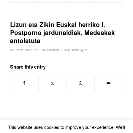
Lizun eta Zikin Euskal herriko I.
Postporno jardunaldiak, Medeakek
antolatuta
/
25 uztaila, 2015
in
EHGAM Berri
,
Euskal Herria @es
Share this entry
This website uses cookies to improve your experience. We'll