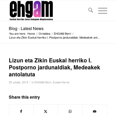
Blog - Latest News
You are here:
Home
/
Orrialdea
/
EHGAM Berri
/
Lizun eta Zikin Euskal herriko I. Postporno jardunaldiak, Medeakek ant...
Lizun eta Zikin Euskal herriko I.
Postporno jardunaldiak, Medeakek
antolatuta
/
25 uztaila, 2015
in
EHGAM Berri
,
Euskal Herria
Share this entry