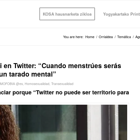
KOSA hausnarketa zikloa
Yogyakartako Print
You are here:
Home
/
Orrialdea
/
Temática
/
Ag
li en Twitter: “Cuando menstrúes serás
un tarado mental”
MOFOBIA @es
,
Homosexualidad
,
Transexualidad
iar porque “Twitter no puede ser territorio para