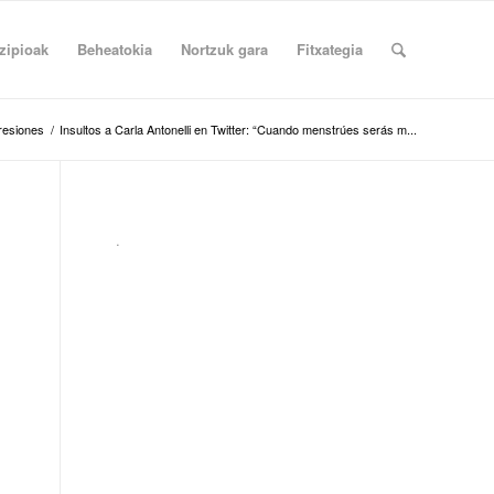
zipioak
Beheatokia
Nortzuk gara
Fitxategia
resiones
/
Insultos a Carla Antonelli en Twitter: “Cuando menstrúes serás m...
.