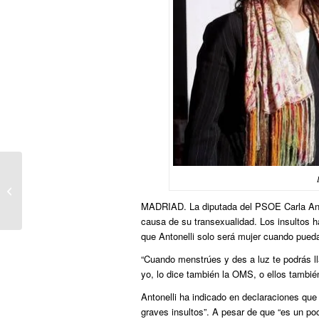
Los Javis de ‘Operación triunfo’
sufren una agresión homófoba...
MADRIAD. La diputada del PSOE Carla Antone
causa de su transexualidad. Los insultos ha
que Antonelli solo será mujer cuando pueda 
“Cuando menstrúes y des a luz te podrás l
yo, lo dice también la OMS, o ellos también
Antonelli ha indicado en declaraciones que 
graves insultos”. A pesar de que “es un po