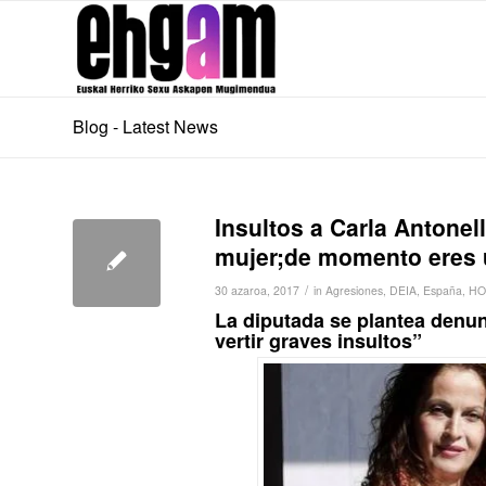
Blog - Latest News
Insultos a Carla Antonel
mujer;de momento eres 
/
30 azaroa, 2017
in
Agresiones
,
DEIA
,
España
,
HO
La diputada se plantea denunc
vertir graves insultos”