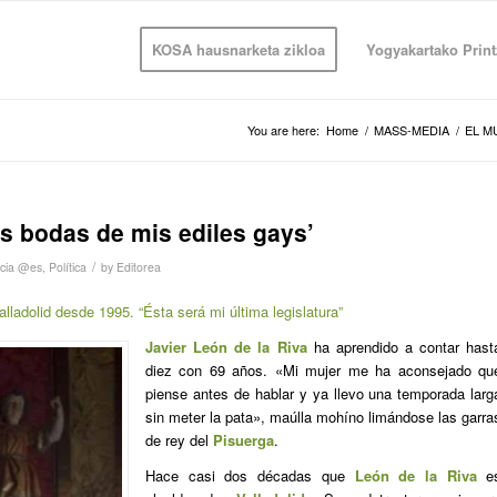
KOSA hausnarketa zikloa
Yogyakartako Print
You are here:
Home
/
MASS-MEDIA
/
EL M
s bodas de mis ediles gays’
/
icia @es
,
Política
by
Editorea
lladolid desde 1995. “Ésta será mi última legislatura”
Javier León de la Riva
ha aprendido a contar hast
diez con 69 años. «Mi mujer me ha aconsejado qu
piense antes de hablar y ya llevo una temporada larg
sin meter la pata», maúlla mohíno limándose las garra
de rey del
Pisuerga
.
Hace casi dos décadas que
León de la Riva
e