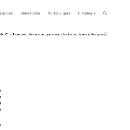
zipioak
Beheatokia
Nortzuk gara
Fitxategia
UNDO
/
‘Homosexuales no caso pero voy a las bodas de mis ediles gays...
.
a
e
a
s
s