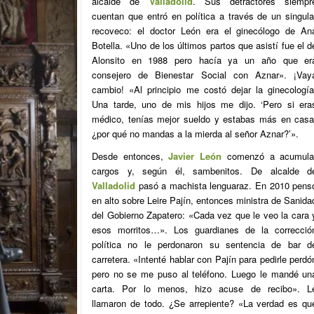
alcalde de
Valladolid
. Sus detractores siempr
cuentan que entró en política a través de un singula
recoveco: el doctor León era el ginecólogo de An
Botella. «Uno de los últimos partos que asistí fue el d
Alonsito en 1988 pero hacía ya un año que er
consejero de Bienestar Social con Aznar». ¡Vay
cambio! «Al principio me costó dejar la ginecología
Una tarde, uno de mis hijos me dijo. ‘Pero si era
médico, tenías mejor sueldo y estabas más en casa
¿por qué no mandas a la mierda al señor Aznar?’».
Desde entonces,
Javier León
comenzó a acumula
cargos y, según él, sambenitos. De alcalde d
Valladolid
pasó a machista lenguaraz. En 2010 pens
en alto sobre Leire Pajín, entonces ministra de Sanida
del Gobierno Zapatero: «Cada vez que le veo la cara 
esos morritos…». Los guardianes de la correcció
política no le perdonaron su sentencia de bar d
carretera. «Intenté hablar con Pajín para pedirle perdó
pero no se me puso al teléfono. Luego le mandé un
carta. Por lo menos, hizo acuse de recibo». L
llamaron de todo. ¿Se arrepiente? «La verdad es qu