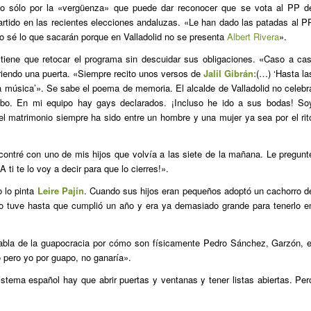
 No sólo por la «vergüenza» que puede dar reconocer que se vota al PP d
l partido en las recientes elecciones andaluzas. «Le han dado las patadas al P
o sé lo que sacarán porque en Valladolid no se presenta
Albert Rivera
».
iene que retocar el programa sin descuidar sus obligaciones. «Caso a cas
briendo una puerta. «Siempre recito unos versos de
Jalil Gibrán:
(…) ‘Hasta la
 música’». Se sabe el poema de memoria. El alcalde de Valladolid no celebr
bo. En mi equipo hay gays declarados. ¡Incluso he ido a sus bodas! So
l matrimonio siempre ha sido entre un hombre y una mujer ya sea por el rit
ontré con uno de mis hijos que volvía a las siete de la mañana. Le pregunt
 ti te lo voy a decir para que lo cierres!».
o lo pinta
Leire Pajín
. Cuando sus hijos eran pequeños adoptó un cachorro d
Lo tuve hasta que cumplió un año y era ya demasiado grande para tenerlo e
abla de la guapocracia por cómo son físicamente Pedro Sánchez, Garzón, e
 pero yo por guapo, no ganaría».
tema español hay que abrir puertas y ventanas y tener listas abiertas. Per