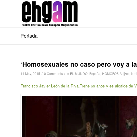
Portada
‘Homosexuales no caso pero voy a la
/
/
14 May, 2015
0 Comments
in
EL MUNDO
,
España
,
HOMOFOBIA @es
,
Not
Francisco Javier León de la Riva.Tiene 69 años y es alcalde de Va