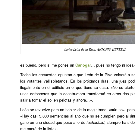
Javier León de la Riva. ANTONIO HEREDIA
es bueno, pero si me pones un
Canogar
… pues no tengo ni idea»
Todas las encuestas apuntan a que León de la Riva volverá a s
los votantes vallisoletanos. En los próximos días, una juez podr
ilegalmente en el edificio en el que tiene su casa. «No es cier
unas carboneras que la constructora transformó en otros dos pi
salir a tomar el sol en pelotas y ahora…».
León se revuelve para no hablar de la magistrada -«aún no»- pero 
«Hay casi 3.000 sentencias al año que no se cumplen pero al úni
gane en una ciudad que pese a lo de
fachadolid
, siempre ha sido
me caeré de la lista».