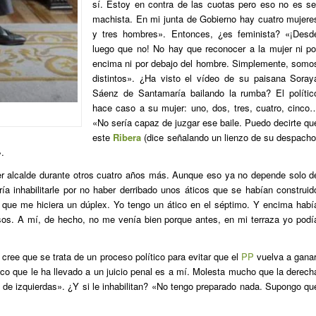
sí. Estoy en contra de las cuotas pero eso no es se
machista. En mi junta de Gobierno hay cuatro mujere
y tres hombres». Entonces, ¿es feminista? «¡Desd
luego que no! No hay que reconocer a la mujer ni po
encima ni por debajo del hombre. Simplemente, somo
distintos». ¿Ha visto el vídeo de su paisana Soray
Sáenz de Santamaría bailando la rumba? El polític
hace caso a su mujer: uno, dos, tres, cuatro, cinco
«No sería capaz de juzgar ese baile. Puedo decirte qu
este
Ribera
(dice señalando un lienzo de su despacho
.
er alcalde durante otros cuatro años más. Aunque eso ya no depende solo d
ía inhabilitarle por no haber derribado unos áticos que se habían construid
to que me hiciera un dúplex. Yo tengo un ático en el séptimo. Y encima habí
sos. A mí, de hecho, no me venía bien porque antes, en mi terraza yo podí
cree que se trata de un proceso político para evitar que el
PP
vuelva a ganar
co que le ha llevado a un juicio penal es a mí. Molesta mucho que la derech
 de izquierdas». ¿Y si le inhabilitan? «No tengo preparado nada. Supongo qu