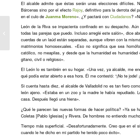
El alcalde admite que éstas serán unas elecciones difíciles.
Bárcenas sino por el efecto
Rajoy
, definitivo para la derrota de
en el culo de
Juanma Moreno
». ¿Y pactará con
Ciudadanos
? «N
León de la Riva se impacienta confinado en su despacho. Aún t
Hezkuntza sexualaz, ETB1eko
todas las parejas que puedo. Incluso arreglé este salón», dice a
‘Sexsua’ saio berrian
cuerdas de un laúd están separadas, aunque vibren con la misma
matrimonios homosexuales. «Eso no significa que sea homófo
católico, no meapilas, y desde que la humanidad es humanidad e
gitano, civil o religioso».
El León lo es también en su hogar. «Una vez, ya alcalde, me enc
qué podía estar abierto a esa hora. Él me contestó: “¡No te jode! ¡A
Si cuenta hasta diez, el alcalde de Valladolid no es tan fiero com
león ajeno. «Estaba en un zoo y la madre le había repudiado. 
casa. Después llegó una hiena».
¿Qué le parecen las nuevas formas de hacer política? «Ya se h
Coletas [Pablo Iglesias] y Rivera. De hombres no entiendo mucho
Tiempo más superficial. «Desafortunadamente. Creo que en el sis
cuando le he dicho en mi partido he tenido poco éxito».