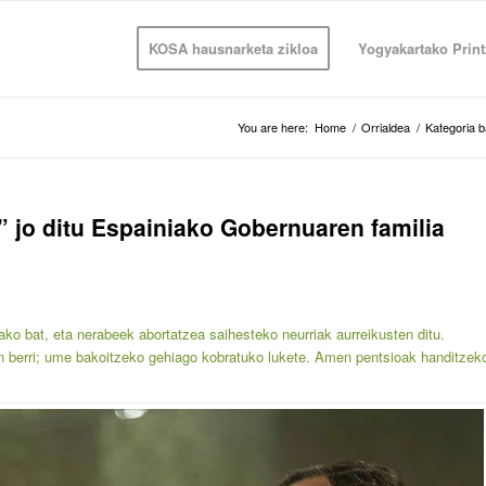
KOSA hausnarketa zikloa
Yogyakartako Print
You are here:
Home
/
Orrialdea
/
Kategoria 
 jo ditu Espainiako Gobernuaren familia
o bat, eta nerabeek abortatzea saihesteko neurriak aurreikusten ditu.
n berri; ume bakoitzeko gehiago kobratuko lukete. Amen pentsioak handitzek