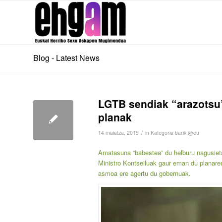
Blog - Latest News
LGTB sendiak “arazotsu”
planak
/
14 maiatza, 2015
in
Kategoria barik @eu
Amatasuna “babestea” du helburu nagusietak
Ministro Kontseiluak gaur eman du planare
asmoa ere agertu du gobernuak.