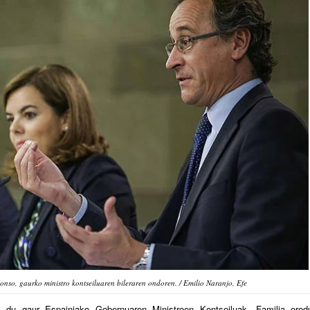
onso, gaurko ministro kontseiluaren bileraren ondoren. / Emilio Naranjo, Efe
u du gaur Espainiako Gobernuaren Ministroen Kontseiluak. Familia ered