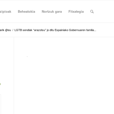
zipioak
Beheatokia
Nortzuk gara
Fitxategia
barik @eu
/
LGTB sendiak “arazotsu” jo ditu Espainiako Gobernuaren familia...
.
o