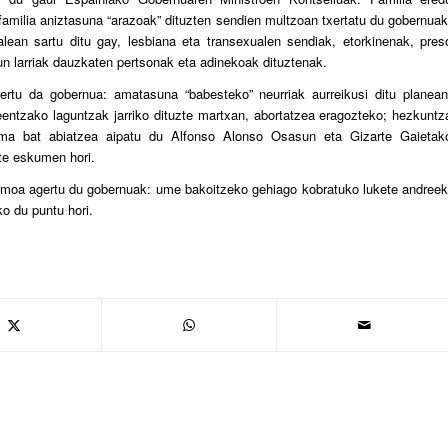
 familia aniztasuna “arazoak” dituzten sendien multzoan txertatu du gobernuak
talean sartu ditu gay, lesbiana eta transexualen sendiak, etorkinenak, pres
n larriak dauzkaten pertsonak eta adinekoak dituztenak.
ertu da gobernua: amatasuna “babesteko” neurriak aurreikusi ditu planean
entzako laguntzak jarriko dituzte martxan, abortatzea eragozteko; hezkuntz
tema bat abiatzea aipatu du Alfonso Alonso Osasun eta Gizarte Gaietak
te eskumen hori.
moa agertu du gobernuak: ume bakoitzeko gehiago kobratuko lukete andreek
o du puntu hori.