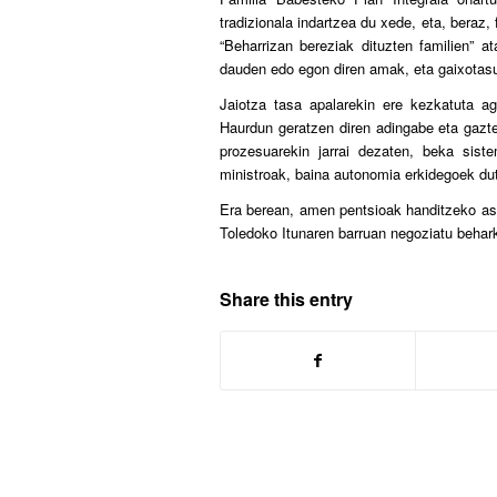
tradizionala indartzea du xede, eta, beraz,
“Beharrizan bereziak dituzten familien” a
dauden edo egon diren amak, eta gaixotasu
Jaiotza tasa apalarekin ere kezkatuta ag
Haurdun geratzen diren adingabe eta gazte
prozesuarekin jarrai dezaten, beka sis
ministroak, baina autonomia erkidegoek du
Era berean, amen pentsioak handitzeko as
Toledoko Itunaren barruan negoziatu behark
Share this entry