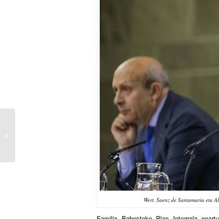
‘Homosexuales no caso pero voy a
las bodas de mis ediles gays’
Wert, Saenz de Santamaria eta Al
F
amilia Babesteko Plan Integrala onart