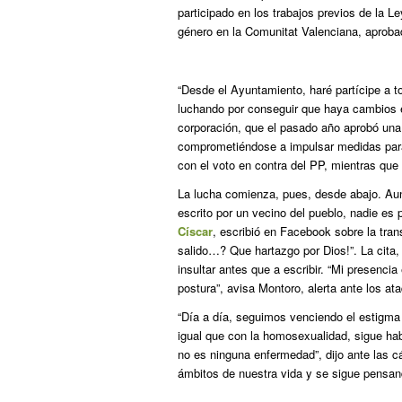
participado en los trabajos previos de la Le
género en la Comunitat Valenciana, aproba
“Desde el Ayuntamiento, haré partícipe a t
luchando por conseguir que haya cambios e
corporación, que el pasado año aprobó una
comprometiéndose a impulsar medidas para 
con el voto en contra del PP, mientras qu
La lucha comienza, pues, desde abajo. Aunq
escrito por un vecino del pueblo, nadie es p
Císcar
, escribió en Facebook sobre la tra
salido…? Que hartazgo por Dios!”. La cita, 
insultar antes que a escribir. “Mi presenci
postura”, avisa Montoro, alerta ante los ata
“Día a día, seguimos venciendo el estigma y
igual que con la homosexualidad, sigue hab
no es ninguna enfermedad”, dijo ante las c
ámbitos de nuestra vida y se sigue pensand