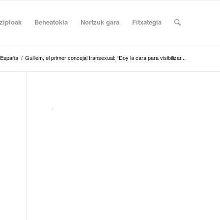
zipioak
Beheatokia
Nortzuk gara
Fitxategia
España
/
Guillem, el primer concejal transexual: “Doy la cara para visibilizar...
.