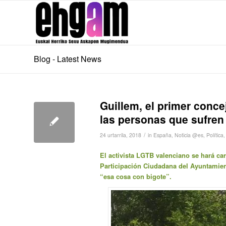
Blog - Latest News
Guillem, el primer concej
las personas que sufren
/
24 urtarrila, 2018
in
España
,
Noticia @es
,
Política
El activista LGTB valenciano se hará ca
Participación Ciudadana del Ayuntamient
“esa cosa con bigote”.