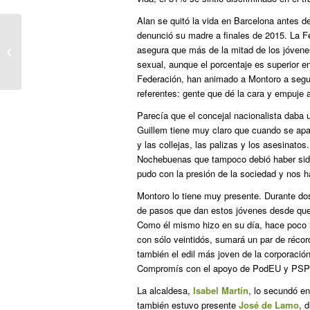
Alan se quitó la vida en Barcelona antes d
denunció su madre a finales de 2015. La F
ENTREVISTA A JAUME ASENS “El
asegura que más de la mitad de los jóvenes
franquismo cometió un crimen de
sexual, aunque el porcentaje es superior e
lesa humanidad...
Federación, han animado a Montoro a segui
referentes: gente que dé la cara y empuje a
Parecía que el concejal nacionalista daba 
Guillem tiene muy claro que cuando se apag
y las collejas, las palizas y los asesinatos.
Nochebuenas que tampoco debió haber sido n
pudo con la presión de la sociedad y nos h
Montoro lo tiene muy presente. Durante do
de pasos que dan estos jóvenes desde que
Como él mismo hizo en su día, hace poco m
con sólo veintidós, sumará un par de récor
también el edil más joven de la corporació
Compromís con el apoyo de PodEU y PSP
La alcaldesa,
Isabel Martín
, lo secundó e
también estuvo presente
José de Lamo
, 