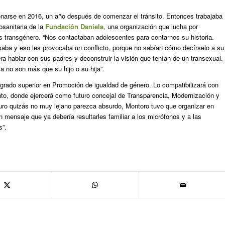
narse en 2016, un año después de comenzar el tránsito. Entonces trabajaba
osanitaria de la
Fundación Daniela
, una organización que lucha por
as transgénero. “Nos contactaban adolescentes para contarnos su historia.
saba y eso les provocaba un conflicto, porque no sabían cómo decírselo a su
era hablar con sus padres y deconstruir la visión que tenían de un transexual.
a no son más que su hijo o su hija”.
 grado superior en Promoción de igualdad de género. Lo compatibilizará con
to, donde ejercerá como futuro concejal de Transparencia, Modernización y
uro quizás no muy lejano parezca absurdo, Montoro tuvo que organizar en
 mensaje que ya debería resultarles familiar a los micrófonos y a las
s”.