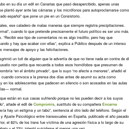
o en su día un edil en Canarias que pasó desapercibido, apenas unas
o se plantó ayer ante las cámaras y los micrófonos para autoproclamarse como
stado español” que pone un pie en un Consistorio.
ciales, ese caladero de malas maneras que siempre registra precipitaciones.
normal”, cuando lo que pretende precisamente el futuro político es ser uno más
. “Recibir ese tipo de comentarios no es algo insólito, pero hay que
asando y hay que acabar con ellas”, explica a
Público
después de un intenso
os mensajes de apoyo y las felicitaciones.
grimió un tuit de alguien que le advertía de que no tiene nada en contra de él
usatio non petita
que recuerda a todos esos homófobos que presumen de
ombría “en el ámbito privado”, que lo suyo “no afecte a menores”, añadió el
, cuando convoca a la prensa dos días antes de asumir su acta como
s y en los adolescentes que padecen en silencio o son acosados en las aulas
illas— normal.
as que están en sus casas sufriendo porque no les pueden decir a los suyos
”, añade el edil de
Compromís
, sustituto de su compañera
Encarna
avía hay un estigma y un tabú”, sentencia al otro lado del teléfono. Según el
 y Ajuste Psicológico entre transexuales en España
, publicado el año pasado
ior
, el 82% de los trans fue víctima de una agresión física a lo largo de su
rabajo y el 23% intentó suicidarse al menos una vez.