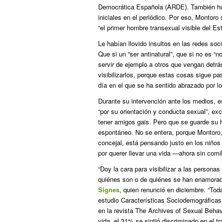
Democrática Española (ARDE). También hub
iniciales en el periódico. Por eso, Montor
“el primer hombre transexual visible del E
Le habían llovido insultos en las redes so
Que si un “ser antinatural”, que si no es “
servir de ejemplo a otros que vengan detrás
visibilizarlos, porque estas cosas sigue p
día en el que se ha sentido abrazado por l
Durante su intervención ante los medios, es
“por su orientación y conducta sexual”,
exc
tener amigos gais. Pero que se guarde su h
espontáneo. No se entera, porque Montoro
concejal, está pensando justo en los niño
por querer llevar una vida —ahora sin com
“Doy la cara para visibilizar a las person
quiénes son o de quiénes se han enamorado
Signes
, quien renunció en diciembre. “Tod
estudio
Características Sociodemográficas
en la revista
The Archives of Sexual Behav
vida, el 31% se sintió discriminado en el t