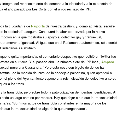
y integral del reconocimiento del derecho a la identidad y a la expresión de
da el año pasado por Les Corts con el único rechazo del PP.
oda la ciudadanía de
Paiporta
de nuestra gestión; y, como activista, seguiré
n la sociedad”, asegura. Continuará la labor comenzada por la nueva
 moción en la que mostraba su apoyo al colectivo gay y transexual,
promover la igualdad. Al igual que en el Parlamento autonómico, sólo contó
e Ciudadanos se abstuvo.
ue le quita importancia, el comentario despectivo que recibió en Twitter fue
rofeta en su tierra. Y el pasado abril, la número siete del PP local,
Amparo
nsexual murciana Cassandra: “Pero esta cosa con bigote de donde ha
textual, da la medida del nivel de la concejala paiportina, quien aprendió a
a en el pleno del Ayuntamiento supone una reivindicación del colectivo ante su
ques a los trans.
 la transfobia, pero sobre todo la patologización de nuestras identidades. Al
iendo un largo camino por recorrer. Hay que dejar claro que la transexualidad
ámaras. “Sufrimos actos de transfobia constantes en la mayoría de los
o que la transexualidad es algo de lo que avergonzarse”.