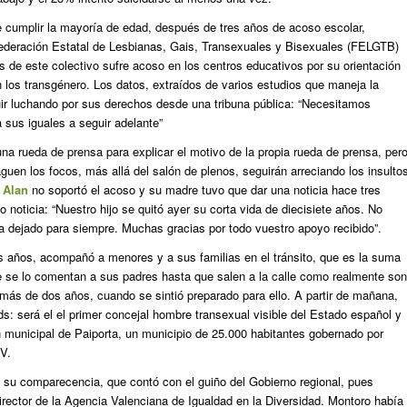
e cumplir la mayoría de edad, después de tres años de acoso escolar,
ederación Estatal de Lesbianas, Gais, Transexuales y Bisexuales (FELGTB)
 de este colectivo sufre acoso en los centros educativos por su orientación
n los transgénero. Los datos, extraídos de varios estudios que maneja la
r luchando por sus derechos desde una tribuna pública: “Necesitamos
 sus iguales a seguir adelante”
una rueda de prensa para explicar el motivo de la propia rueda de prensa, per
uen los focos, más allá del salón de plenos, seguirán arreciando los insulto
Alan
no soportó el acoso y su madre tuvo que dar una noticia hace tres
oticia: “Nuestro hijo se quitó ayer su corta vida de diecisiete años. No
a dejado para siempre. Muchas gracias por todo vuestro apoyo recibido”.
s años, acompañó a menores y a sus familias en el tránsito, que es la suma
 se lo comentan a sus padres hasta que salen a la calle como realmente son
ás de dos años, cuando se sintió preparado para ello. A partir de mañana,
ds: será el el primer concejal hombre transexual visible del Estado español y
n municipal de Paiporta, un municipio de 25.000 habitantes gobernado por
V.
n su comparecencia, que contó con el guiño del Gobierno regional, pues
director de la Agencia Valenciana de Igualdad en la Diversidad. Montoro había