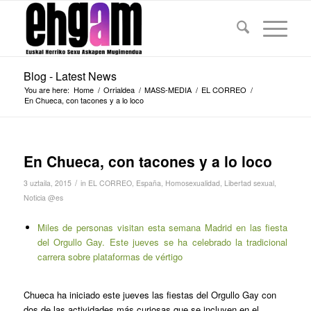
Blog - Latest News
You are here:
Home
/
Orrialdea
/
MASS-MEDIA
/
EL CORREO
/
En Chueca, con tacones y a lo loco
En Chueca, con tacones y a lo loco
/
3 uztaila, 2015
in
EL CORREO
,
España
,
Homosexualidad
,
Libertad sexual
,
Noticia @es
Miles de personas visitan esta semana Madrid en las fiesta
del Orgullo Gay. Este jueves se ha celebrado la tradicional
carrera sobre plataformas de vértigo
Chueca ha iniciado este jueves las fiestas del Orgullo Gay con
dos de las actividades más curiosas que se incluyen en el