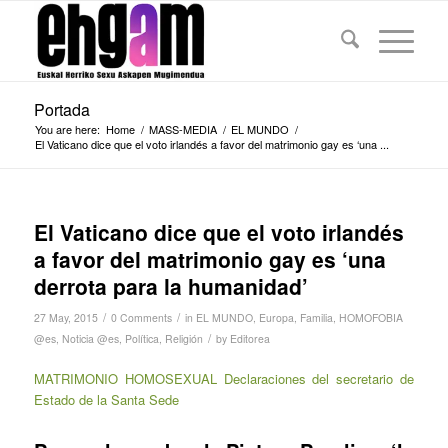
Portada
You are here:
Home
/
MASS-MEDIA
/
EL MUNDO
/
El Vaticano dice que el voto irlandés a favor del matrimonio gay es ‘una ...
El Vaticano dice que el voto irlandés
a favor del matrimonio gay es ‘una
derrota para la humanidad’
/
/
27 May, 2015
0 Comments
in
EL MUNDO
,
Europa
,
Familia
,
HOMOFOBIA
/
@es
,
Noticia @es
,
Política
,
Religión
by
Editorea
MATRIMONIO HOMOSEXUAL Declaraciones del secretario de
Estado de la Santa Sede