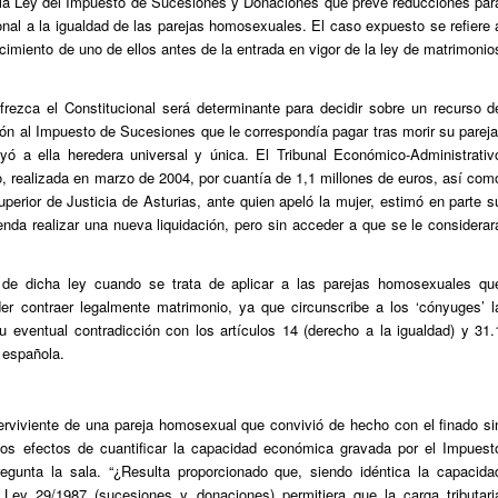
de la Ley del Impuesto de Sucesiones y Donaciones que prevé reducciones par
nal a la igualdad de las parejas homosexuales. El caso expuesto se refiere 
cimiento de uno de ellos antes de la entrada en vigor de la ley de matrimonio
frezca el Constitucional será determinante para decidir sobre un recurso d
ón al Impuesto de Sucesiones que le correspondía pagar tras morir su pareja
yó a ella heredera universal y única. El Tribunal Económico-Administrativ
to, realizada en marzo de 2004, por cuantía de 1,1 millones de euros, así com
perior de Justicia de Asturias, ante quien apeló la mujer, estimó en parte s
nda realizar una nueva liquidación, pero sin acceder a que se le considerar
ón de dicha ley cuando se trata de aplicar a las parejas homosexuales qu
er contraer legalmente matrimonio, ya que circunscribe a los ‘cónyuges’ l
u eventual contradicción con los artículos 14 (derecho a la igualdad) y 31.
n española.
perviviente de una pareja homosexual que convivió de hecho con el finado si
los efectos de cuantificar la capacidad económica gravada por el Impuest
gunta la sala. “¿Resulta proporcionado que, siendo idéntica la capacida
ey 29/1987 (sucesiones y donaciones) permitiera que la carga tributari