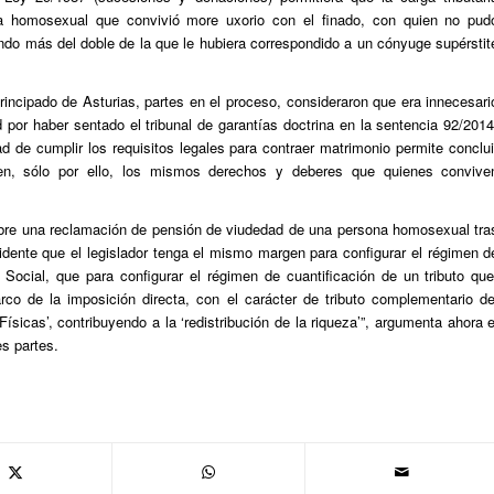
ja homosexual que convivió more uxorio con el finado, con quien no pud
ndo más del doble de la que le hubiera correspondido a un cónyuge supérstit
rincipado de Asturias, partes en el proceso, consideraron que era innecesari
d por haber sentado el tribunal de garantías doctrina en la sentencia 92/2014
 de cumplir los requisitos legales para contraer matrimonio permite conclui
en, sólo por ello, los mismos derechos y deberes que quienes convive
sobre una reclamación de pensión de viudedad de una persona homosexual tra
idente que el legislador tenga el mismo margen para configurar el régimen d
Social, que para configurar el régimen de cuantificación de un tributo que
rco de la imposición directa, con el carácter de tributo complementario de
sicas’, contribuyendo a la ‘redistribución de la riqueza’”, argumenta ahora e
s partes.