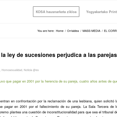
KOSA hausnarketa zikloa
Yogyakartako Print
You are here:
Home
/
Orrialdea
/
MASS-MEDIA
/
EL COR
la ley de sucesiones perjudica a las parejas
,
Homosexualidad
,
Noticia @es
vo que pagar en 2001 por la herencia de su pareja, cuatro años antes de qu
ntran en confrontación por la reclamación de una lesbiana, quien solicitó l
e pagar en 2001 por el fallecimiento de su pareja. La Sala Tercera de l
premo plantea una cuestión de inconstitucionalidad para que sea el tribunal d