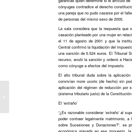
garantías quien determine si el artículo 
cónyuges contradice el derecho constitucio
una pareja que no pudo casarse por el falle
de personas del mismo sexo de 2005.
La sala considera que la respuesta que o
casación planteado por una mujer en relaci
el 11 de agosto de 2001 y que la institu
Central confirmó la liquidación del impues
una sanción de 5.524 euros. El Tribunal Su
recurso, anuló la sanción y ordenó a Hacie
como cónyuge a efectos del impuesto.
El alto tribunal duda sobre la aplicaci
convivían more uxorio (de hecho) sin pod
aplicación del régimen de reducción por s
Eraso matxista eta lesbofoboen
(sistema tributario justo) de la Constitució
aurkako elkarretaratzea egin dute
Bilbon
El ‘extraño’
“¿Es razonable considerar ‘extraño’ al su
poder contraer legalmente matrimonio, a 
sobre Sucesiones y Donaciones?”, se pre
económica gravada en ese impuesto, la L