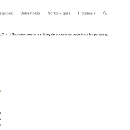
zipioak
Beheatokia
Nortzuk gara
Fitxategia
REO
/
El Supremo cuestiona si la ley de sucesiones perjudica a las parejas g...
.
e
a
o
e