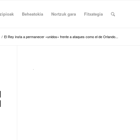
zipioak
Beheatokia
Nortzuk gara
Fitxategia
/
El Rey insta a permanecer «unidos» frente a ataques como el de Orlando...
.
l
l