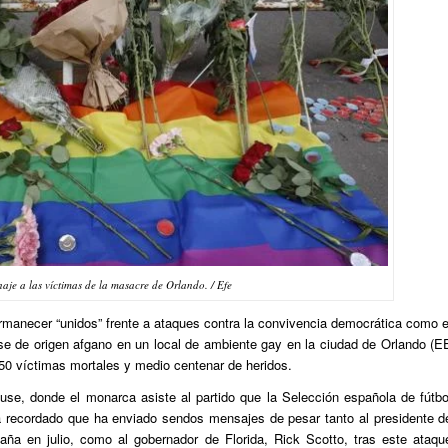
je a las víctimas de la masacre de Orlando. / Efe
ermanecer “unidos” frente a ataques contra la convivencia democrática como e
se de origen afgano en un local de ambiente gay en la ciudad de Orlando (E
50 víctimas mortales y medio centenar de heridos.
use, donde el monarca asiste al partido que la Selección española de fútbo
a recordado que ha enviado sendos mensajes de pesar tanto al presidente d
a en julio, como al gobernador de Florida, Rick Scotto, tras este ataqu