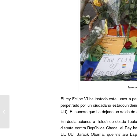
Homena
El rey Felipe VI ha instado este lunes a p
Trump dice que si los clientes del
perpetrado por un ciudadano estadouniden
club hubieran estado armados la
UU). El suceso que ha dejado un saldo de 
tragedia...
En declaraciones a Telecinco desde Toulo
disputa contra República Checa, el Rey h
EE UU, Barack Obama, que visitará Españ