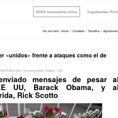
KOSA hausnarketa zikloa
Yogyakartako Print
You are here:
Home
/
Orrialdea
/
Temática
/
Agresiones
er «unidos» frente a ataques como el de
OMOFOBIA @es
,
Homosexualidad
,
Religión
,
USA
enviado mensajes de pesar a
 EE UU, Barack Obama, y a
ida, Rick Scotto