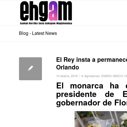
Blog - Latest News
El Rey insta a permanec
Orlando
/
14 ekaina, 2016
in
Agresiones
,
DIARIO VASCO
,
H
El monarca ha 
presidente de
gobernador de Flor