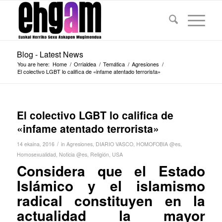
Blog - Latest News
You are here:
Home
/
Orrialdea
/
Temática
/
Agresiones
/
El colectivo LGBT lo califica de «infame atentado terrorista»
El colectivo LGBT lo califica de
«infame atentado terrorista»
/
14 ekaina, 2016
in
Agresiones
,
DIARIO VASCO
,
HOMOFOBIA @es
,
Homosexualidad
,
Noticia @es
,
Religión
,
USA
Considera que el Estado
Islámico y el islamismo
radical constituyen en la
actualidad la mayor