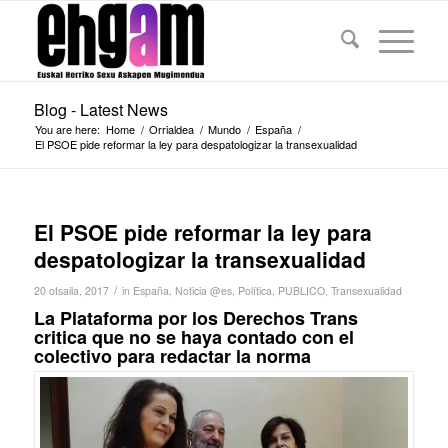
Blog - Latest News
You are here:
Home
/
Orrialdea
/
Mundo
/
España
/
El PSOE pide reformar la ley para despatologizar la transexualidad
El PSOE pide reformar la ley para
despatologizar la transexualidad
/
20 otsaila, 2017
in
España
,
Noticia @es
,
Política
,
PUBLICO
,
Transexualidad
La Plataforma por los Derechos Trans
critica que no se haya contado con el
colectivo para redactar la norma