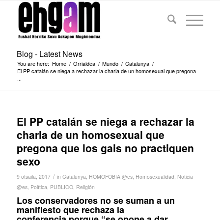
Blog - Latest News
You are here:
Home
/
Orrialdea
/
Mundo
/
Catalunya
/
El PP catalán se niega a rechazar la charla de un homosexual que pregona
...
El PP catalán se niega a rechazar la
charla de un homosexual que
pregona que los gais no practiquen
sexo
/
9 otsaila, 2017
in
Catalunya
,
HOMOFOBIA @es
,
Homosexualidad
,
Noticia
@es
,
Política
,
PUBLICO
,
Religión
Los conservadores no se suman a un
manifiesto que rechaza la
conferencia porque “se opone a dar