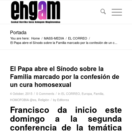
Portada
You are here:
Home
/
MASS-MEDIA
/
EL CORREO
/
El Papa abre el Sínodo sobre la Familia marcado por la confesión de un c...
El Papa abre el Sínodo sobre la
Familia marcado por la confesión de
un cura homosexual
/
/
4 October, 2015
0 Comments
in
EL CORREO
,
Europa
,
Familia
,
/
HOMOFOBIA @es
,
Religión
by
Editorea
Francisco da inicio este
domingo a la segunda
co
nferencia de la temática