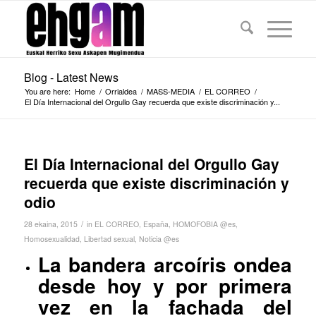
Blog - Latest News
You are here:
Home
/
Orrialdea
/
MASS-MEDIA
/
EL CORREO
/
El Día Internacional del Orgullo Gay recuerda que existe discriminación y...
El Día Internacional del Orgullo Gay
recuerda que existe discriminación y
odio
/
28 ekaina, 2015
in
EL CORREO
,
España
,
HOMOFOBIA @es
,
Homosexualidad
,
Libertad sexual
,
Noticia @es
La bandera arcoíris ondea
desde hoy y por primera
vez en la fachada del