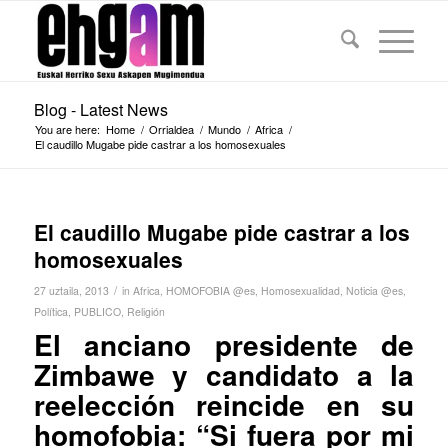
Blog - Latest News
You are here:
Home
/
Orrialdea
/
Mundo
/
Africa
/
El caudillo Mugabe pide castrar a los homosexuales
El caudillo Mugabe pide castrar a los
homosexuales
/
27 uztaila, 2013
in
Africa
,
HOMOFOBIA @es
,
Homosexualidad
,
Noticia @es
,
Política
,
PUBLICO
,
Religión
El anciano presidente de
Zimbawe y candidato a la
reelección reincide en su
homofobia: “Si fuera por mi